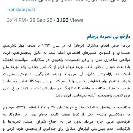
بازخوانی تجربه برجام
برنامه جامع اقدام مشترک (برجام) که در سال ۱۳۹۴ با هدف مهار تنش‌های
هسته‌ای و گشودن مسیرهای اقتصادی امضا شد، به دلیل بدعهدی‌های غرب،
نواقص ساختاری متن و برخی تصمیمات راهبردی در مذاکرات، نتوانست اهداف
بلندمدت خود را محقق کند. تجربه برجام فراتر از یک ابزار جناحی، یک تجربه ملی
است که بازاندیشی دقیق آن می‌تواند زمینه شکل‌گیری استراتژی مقاومت
هوشمندانه در برابر فشارهای خارجی را فراهم کند. بررسی موشکافانه این خطاها، از
طراحی یک‌طرفه مکانیسم ماشه تا شتابزدگی در اجرای تعهدات، می‌تواند چراغ راهی
برای تدوین راهبردهای آینده دیپلماسی ایران باشد.
مکانیسم حل‌وفصل اختلافات مندرج در بندهای ۳۶ و ۳۷ قطعنامه ۲۲۳۱، موسوم
به «مکانیسم ماشه»، یکی از نقاط ضعف کلیدی برجام بود. این سازوکار به
طرف‌های غربی اجازه می‌داد بدون نیاز به اجماع شورای امنیت، تحریم‌ها را
بازگردانند. عدم پیش‌بینی ابزارهای متقابل برای جلوگیری از بدعهدی طرف غربی و