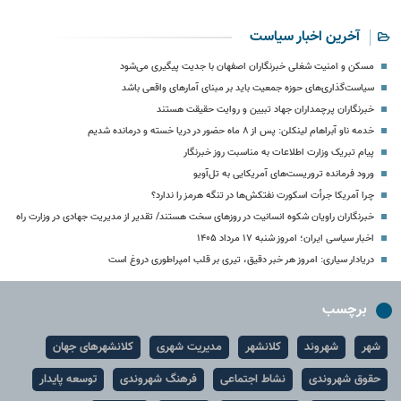
آخرین اخبار سیاست
مسکن و امنیت شغلی خبرنگاران اصفهان با جدیت پیگیری می‌شود
سیاست‌گذاری‌های حوزه جمعیت باید بر مبنای آمارهای واقعی باشد
خبرنگاران پرچمداران جهاد تبیین و روایت حقیقت هستند
خدمه ناو آبراهام لینکلن: پس از ۸ ماه حضور در دریا خسته و درمانده‌ شدیم
پیام تبریک وزارت اطلاعات به مناسبت روز خبرنگار
ورود فرمانده تروریست‌های آمریکایی به تل‌آویو
چرا آمریکا جرأت اسکورت نفتکش‌ها در تنگه هرمز را ندارد؟
خبرنگاران راویان شکوه انسانیت در روزهای سخت هستند/ تقدیر از مدیریت جهادی در وزارت راه
اخبار سیاسی ایران؛ امروز شنبه ۱۷ مرداد ۱۴۰۵
دریادار سیاری: امروز هر خبر دقیق، تیری بر قلب امپراطوری دروغ است
برچسب
شهر
شهروند
کلانشهر
مدیریت شهری
کلانشهرهای جهان
حقوق شهروندی
نشاط اجتماعی
فرهنگ شهروندی
توسعه پایدار