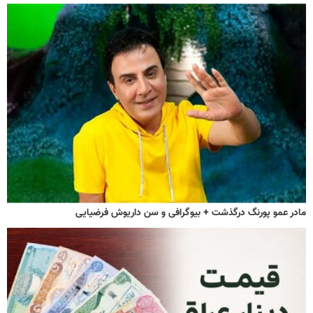
مادر عمو پورنگ درگذشت + بیوگرافی و سن داریوش فرضیایی