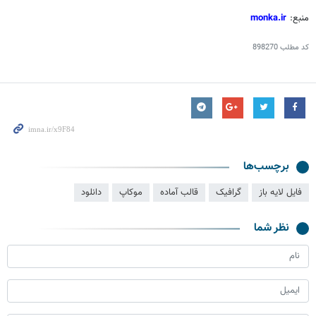
منبع:
monka.ir
کد مطلب
898270
برچسب‌ها
فایل لایه باز
گرافیک
قالب آماده
موکاپ
دانلود
نظر شما