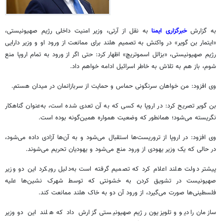
به گزارش
خبرگزاری ایمنا
به نقل از
آرتی
، وزیر امنیت داخلی رژیم صهیونیستی،
«ایتمار
بن
گویر
» در واکنش به تصمیم هلند برای ممانعت از ورود او و وزیر دارایی
رژیم صهیونیستی،
«بزالل
اسموتریچ» اظهار کرد: حتی اگر از ورود به تمام اروپا منع
شوم، باز هم به تلاش به خاطر اسرائیل ادامه خواهم داد.
وی افزود: من خواهان سرنگونی حماس و حمایت از سربازانمان در میدان هستم.
بن
گویر
تصریح کرد: در اروپا به کسی که به آن تعدی شده است، به‌عنوان گناهکار
نگریسته می‌شود؛ همانطور که وضعیت همواره همین‌گونه بوده است.
وی افزود: در اروپا از تروریست‌ها استقبال می‌شود و به آن‌ها آزادی داده می‌شود،
در حالی که یک وزیر یهودی از ورود منع می‌شود و یهودیان تحریم می‌شوند.
پیشتر
دولت هلند اعلام کرد که تصمیم گرفته است به‌دلیل رویکرد این دو وزیر
صهیونیست در تشویق کردن به خشونتی که توسط شهرک نشین‌ها علیه
فلسطینی‌ها صورت می‌گیرد، از ورود آن دو به خاک هلند ممانعت کند.
سازمان رادیو و تلویزیون رژیم صهیونیستی گزارش داد که هلند این دو وزیر