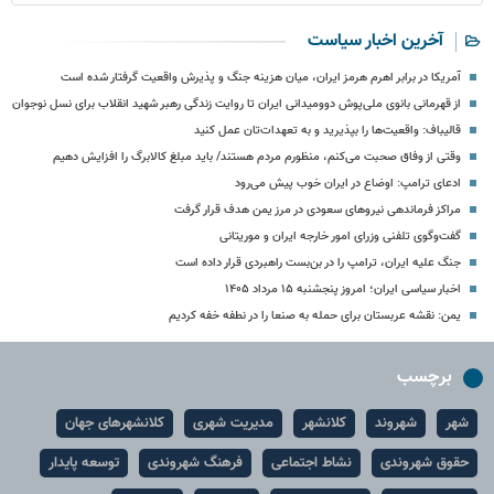
آخرین اخبار سیاست
آمریکا در برابر اهرم هرمز ایران، میان هزینه جنگ و پذیرش واقعیت گرفتار شده است
از قهرمانی بانوی ملی‌پوش دوومیدانی ایران تا روایت زندگی رهبر شهید انقلاب برای نسل نوجوان
قالیباف: واقعیت‌ها را بپذیرید و به تعهدات‌تان عمل کنید
وقتی از وفاق صحبت می‌کنم، منظورم مردم هستند/ باید مبلغ کالابرگ را افزایش دهیم
ادعای ترامپ: اوضاع در ایران خوب پیش می‌رود
مراکز فرماندهی نیروهای سعودی در مرز یمن هدف قرار گرفت
گفت‌وگوی تلفنی وزرای امور خارجه ایران و موریتانی
جنگ علیه ایران، ترامپ را در بن‌بست راهبردی قرار داده است
اخبار سیاسی ایران؛ امروز پنجشنبه ۱۵ مرداد ۱۴۰۵
یمن: نقشه عربستان برای حمله به صنعا را در نطفه خفه کردیم
برچسب
شهر
شهروند
کلانشهر
مدیریت شهری
کلانشهرهای جهان
حقوق شهروندی
نشاط اجتماعی
فرهنگ شهروندی
توسعه پایدار