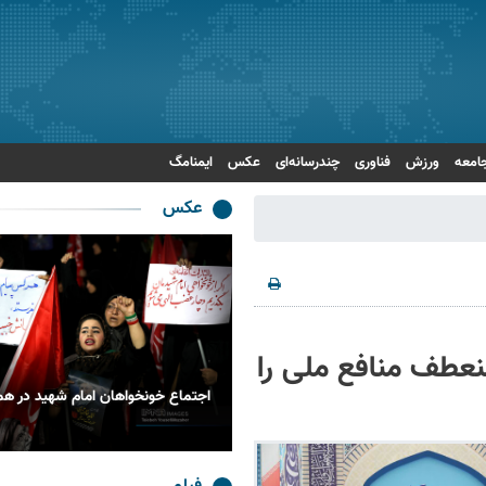
امعه
ورزش
فناوری
چندرسانه‌ای
عکس
ایمنامگ
عکس
نعطف منافع ملی را
 اربعین حسینی در الرمیثه عراق
اجتماع خونخواهان امام شهید در هم