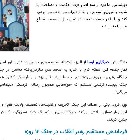
دیپلماسی ما باید بر سه اصل عزت، حکمت و مصلحت بنا
شود، جمهوری اسلامی باید از دیپلماسی التماسی پرهیز
کند و با رفتار حساب‌شده و در عین حال منعطف، منافع
ملی را دنبال کند.
فیلم| موج عاشقی در مرز چذابه؛ زائران اربعین در
خدمات گس
مسیر کربلا
زائران ار
به گزارش
خبرگزاری ایمنا
از البرز، آیت‌الله محمدمهدی حسینی‌همدانی ظهر امر
نماز جمعه این هفته کرج با اشاره به هجمه‌های سازمان‌یافته دشمن در 
جایگاه رهبری، ترویج بی‌اعتمادی و حمله به نظام ارزشی و فرهنگی کشور هشدا
جنگ پیچیده ترکیبی هستیم که حوزه‌هایی همچون رسانه، فرهنگ، دیپلماسی،
می‌گیرد.
وی افزود: یکی از اهداف این جنگ، تحریف واقعیت‌ها، تضعیف ولایت فقیه و 
ابزار روایت‌سازی تلاش می‌کند جایگاه رهبری را کمرنگ کند؛ همان‌گونه که در 
چنین کردند.
فرماندهی مستقیم رهبر انقلاب در جنگ ۱۲ روزه