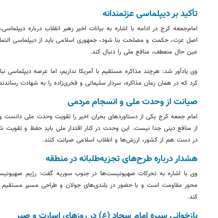
تأکید بر دیپلماسی
عزتمندانه
امام‌جمعه کرج در ادامه با اشاره به بیانات اخیر رهبر انقلاب درباره دیپلماسی
اصل عزت، حکمت و مصلحت بنا شود، جمهوری اسلامی باید از دیپلماسی التماسی
عین حال منعطف، منافع ملی را دنبال کند.
وی یادآور شد: هرچند مذاکره مستقیم با آمریکا نداریم، اما عرصه دیپلماسی نبای
کرد که در همان زمان مذاکره، سردار سلیمانی و فخری‌زاده را به شهادت رساندن
صیانت از وحدت ملی و انسجام مردمی
امام جمعه کرج یکی از دستاوردهای بحران اخیر را تقویت وحدت ملی دانست و 
از منافع دینی جدا نیست. این وحدت در کنار اقتدار ملی باید حفظ و تقویت 
در دست هم از کشور، ارزش‌ها و انقلاب اسلامی صیانت کنند.
هشدار درباره طرح‌های تجزیه‌طلبانه در منطقه
وی با اشاره به تحرکات صهیونیست‌ها در جنوب سوریه گفت: رژیم صهیونیستی
محور مقاومت است و با حضور در بلندی‌های جولان و طراحی مسیر مستقیم به 
کند.
بازخوانی سیره امام سجاد (ع) در روزهای اسارت و صبر