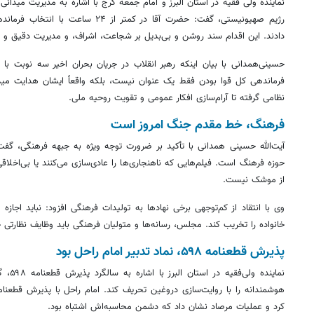
نماینده ولی فقیه در استان البرز و امام جمعه کرج با اشاره به مدیریت میدانی
رژیم صهیونیستی، گفت: حضرت آقا در کمتر 
دادند. این اقدام سند روشن و بی‌بدیل بر شجاعت، اشراف، و مدیریت دقیق و ا
حسینی‌همدانی با بیان اینکه رهبر انقلاب در جریان بحران اخیر سه نوبت با
فرماندهی کل قوا بودن فقط یک عنوان نیست، بلکه واقعاً ایشان هدایت میدا
نظامی گرفته تا آرام‌سازی افکار عمومی و تقویت روحیه ملی.
فرهنگ، خط مقدم جنگ امروز است
آیت‌الله حسینی همدانی با تأکید بر ضرورت توجه ویژه به جبهه فرهنگی، گفت
حوزه فرهنگ است. فیلم‌هایی که ناهنجاری‌ها را عادی‌سازی می‌کنند یا بی‌اخلاقی
از موشک نیست.
وی با انتقاد از کم‌توجهی برخی نهادها به تولیدات فرهنگی افزود: نباید اجازه
خانواده را تخریب کند. مجلس، رسانه‌ها و متولیان فرهنگی باید وظایف نظارتی خ
پذیرش قطعنامه ۵۹۸، نماد تدبیر امام راحل بود
نماینده
هوشمندانه را با روایت‌سازی دروغین تحریف کند. امام راحل با پذیرش قطعنام
کرد و عملیات مرصاد نشان داد که دشمن محاسبه‌اش اشتباه بود.