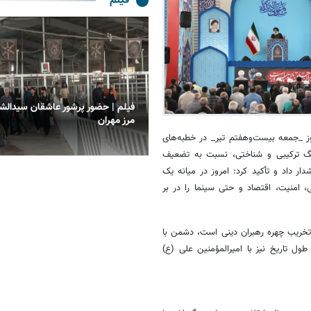
فیلم
ترده شهرداری کرمانشاه در مسیر
فیلم | حضور پرشور عاشقان سیدالشه
بعین
مرز مهران
وز _جمعه
بیست‌وهفتم
تیر_ در خطبه‌های
جنگ ترکیبی و شناختی، نسبت به تضعیف
ر داد و تأکید کرد: امروز در میانه یک
 امنیت، اقتصاد و حتی سینما را
در بر
تخریب چهره رهبران دینی است، دشمن با
طول تاریخ نیز با امیرالمؤمنین علی (ع)