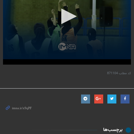
کد مطلب
871104
برچسب‌ها