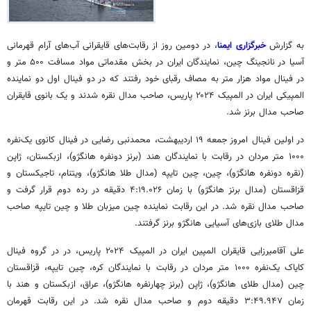
به گزارش
خبرگزاری ایمنا
، در دومین روز از رقابت‌های قایقرانی آب‌های آرام قهرمانی
آسیا در
نانجینگ
چین، نمایندگان ایران در بخش مقدماتی مواد مسافت ۵۰۰ متر و
در فینال مواد هزار متر به مصاف رقبای خود رفتند که در دو فینال اول دو نماینده
المپیکی ایران در المپیک ۲۰۲۴ پاریس، صاحب مدال نقره شدند و یک بانوی قایقران
صاحب مدال برنز شد.
در اولین فینال امروز جمعه ۱۹ اردیبهشت، محمدنبی رضایی در فینال
کانوی
یک‌نفره
۱۰۰۰ متر مردان در رقابت با نمایندگان هند (برنز دونفره
هانگژو
)، ازبکستان، ژاپن
(نقره دونفره
هانگژو
)، چین، چین تایپه (مدال طلا
هانگژو
)، ویتنام، تاجیکستان و
قزاقستان (مدال برنز
هانگژو
) با زمان ۴:۱۹.۰۲۶ دقیقه در رده دوم قرار گرفت و
صاحب مدال نقره شد. در این رقابت نماینده چین میزبان طلا و چین تایپه صاحب
مدال طلای بازی‌های آسیایی
هانگژو
برنز گرفتند.
علی
آقامیرزایی
قایقران
المپین
ایران در المپیک ۲۰۲۴ پاریس، در در گروه فینال
کایاک یک‌نفره ۱۰۰۰ متر مردان در رقابت با نمایندگان کره، چین تایپه، قزاقستان
چین (مدال طلای
هانگژو
)، ژاپن (برنز چهارنفره
هانگژو
)، عراق، ازبکستان و هند با
زمان ۳:۴۹.۹۴۷ دقیقه دوم و صاحب مدال نقره شد. در این رقابت قهرمان