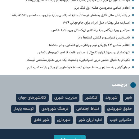
بازگشت کاپیتان تیم ملی فوتبال به لیگ هلند/ جهانبخش به اکسلسیور پیوست
اعلام اسامی محرومین هفته اول لیگ برتر
بی‌انضباطی مالی قابل بخشش نیست/ منابع اسپانسری باید چارچوب مشخص داشته باشد
استارت ملی‌پوشان پدل ایران برای جام‌جهانی ۲۰۲۶
مرتضی پورعلی‌گنجی به پاختاکور ازبکستان پیوست + عکس
نایب‌رئیس فدراسیون کشتی استعفا داد
اعلام اسامی ۲۳ بازیکن تیم جوانان برای انتخابی جام ملت‌ها
ثروتمندترین ورزشکاران تاریخ/ از میدان رقابت تا امپراتوری‌های تجاری
نکونام به دنبال حضور مربی اسپانیایی/ وضعیت یک مربی هنوز مشخص نیست
جوان‌گرایی به معنای بی‌هدف بودن نیست/ خودمان را از پیش بازنده نمی‌دانیم
برچسب
شهر
شهروند
کلانشهر
مدیریت شهری
کلانشهرهای جهان
حقوق شهروندی
نشاط اجتماعی
فرهنگ شهروندی
توسعه پایدار
حکمرانی خوب
اداره ارزان شهر
شهرداری
شهر خلاق