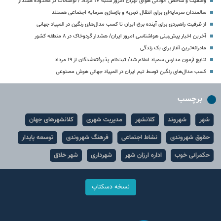
وضعیت و شاخص آلودگی هوای تهران امروز شنبه ۱۷ مرداد / لواسانات در محدوده هشدار
سالمندان سرمایه‌ای برای انتقال تجربه و بازسازی سرمایه اجتماعی هستند
از ظرفیت راهبردی برای آینده برق ایران تا کسب مدال‌های رنگین در المپیاد جهانی
آخرین اخبار پیش‌بینی هواشناسی امروز ایران/ هشدار گردوخاک در ۸ منطقه کشور
مادرانه‌ترین آغاز برای یک زندگی
نتایج آزمون مدارس سمپاد اعلام شد/ ثبت‌نام پذیرفته‌شدگان از ۱۹ مرداد
کسب مدال‌های رنگین توسط تیم ایران در المپیاد جهانی هوش مصنوعی
برچسب
شهر
شهروند
کلانشهر
مدیریت شهری
کلانشهرهای جهان
حقوق شهروندی
نشاط اجتماعی
فرهنگ شهروندی
توسعه پایدار
حکمرانی خوب
اداره ارزان شهر
شهرداری
شهر خلاق
نسخه دسکتاپ