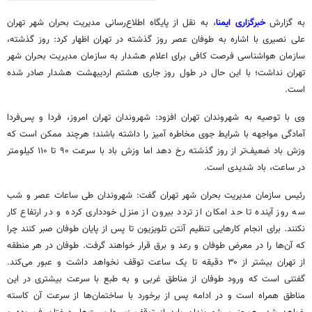
به گزارش
خبرگزاری ایمنا
، به نقل از پایگاه اطلاع‌رسانی مدیریت بحران شهر تهران
علی نصیری با اشاره به طوفان عصر روز گذشته در تهران اظهار کرد: روز گذشته،
سازمان هواشناسی فرصت کافی برای اعلام هشدار به سازمان مدیریت بحران شهر
تهران نداشت؛ با این حال در طول روز جاری هشتم اردیبهشت هشدار صادر شده
است.
وی با توصیه به شهروندان تهران افزود: شهروندان تهران امروز، فردا و پس‌فردا
آمادگی مواجهه با شرایط جوی مخاطره‌
آمیز
را داشته باشند؛ هرچند ممکن است که
وزش باد ضعیف‌تر از روز گذشته رخ دهد اما وزش باد با سرعت ۹۰ تا ۱۱۰ کیلومتر
در ساعت، باد شدیدی است.
رئیس سازمان مدیریت بحران شهر تهران گفت: شهروندان طی ساعات عصر و شب
سه روز آینده تا حد امکان از تردد بیرون از منزل خودداری کرده و در ارتفاع کار
نکنند. برای انجام کارهایی تنظیم آنتن تلویزیون تا پس از پایان طوفان صبر کنند چرا
که آن‌ها را در معرض طوفان و رعد و برق قرار خواهند گرفت. طوفان در هر منطقه
از تهران بیشتر از ۳۰ دقیقه تا یک ساعت توقف نخواهد داشت و عبور می‌کند.
گفتنی است که ورود طوفان از مناطق غربی و به طبع با سرعت بیشتری در این
مناطق همراه است و در ادامه پس از برخورد با ساختمان‌ها از سرعت آن کاسته