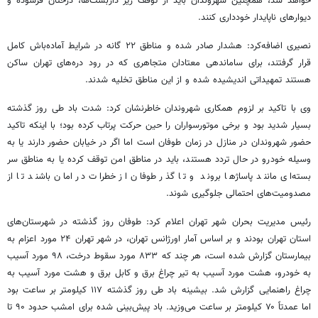
خواهد شد، همچنین شهروندان باید از توقف زیر داربست‌ها، درختان فرسوده و
دیوارهای ناپایدار خودداری کنند.
نصیری اضافه‌کرد: هشدار صادر شده و مناطق ۲۲ گانه در شرایط آماده‌باش کامل
قرار گرفتند، برای ساماندهی معتادان
متجاهری
که در رود دره‌های تهران ساکن
هستند تمهیداتی اندیشیده شده و از این مناطق تخلیه شدند.
وی با تاکید بر لزوم همکاری شهروندان خاطرنشان کرد: شدت باد طی روز گذشته
بسیار شدید بود و برخی موتورسواران را حین حرکت پرتاب کرده بود؛ با اینکه تاکید
حضور شهروندان در منازل در زمان طوفان است اما اگر در خیابان حضور دارند یا به
وسیله خودرو در حال تردد هستند، باید در مناطق امن توقف کرده یا به مناطق سر
بسته‌ای مانند پاساژها بروند و تا گذر طوفان از خطرات در امان باشند تا از
مصدومیت‌های احتمالی جلوگیری شوند.
رئیس مدیریت بحران شهر تهران اعلام کرد: طوفان روز گذشته در شهرستان‌های
استان تهران
بودند و
بر اساس آمار اورژانس تهران، در شهر تهران ۲۴ مورد اعزام به
بیمارستان گزارش شده است، هر چند که ۸۳۳ مورد سقوط درخت، ۹۸ مورد آسیب
به خودرو، هشت مورد آسیب به تیر چراغ برق و کابل برق و هشت مورد آسیب به
چراغ راهنمایی گزارش شد. بیشینه باد طی روز گذشته ۱۱۷ کیلومتر بر ساعت بود
اما عمدتاً ۷۰ کیلومتر بر ساعت می‌وزید. باد پیش‌بینی شده برای امشب حدود ۹۰ تا