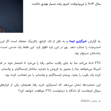
سال ۲۰۱۳ را می‌پذیرفت، امروز رشد بسیار بهتری داشت.
به گزارش
خبرگزاری ایمنا
و به نقل از تک
کرانچ
، زاکربرگ معتقد است اگر این
اسنپ‌چت را شتاب دهد. وی در این
باره
اظهار کرد: این فقط یک حدس است، اما 
رشدشان سریع‌تر بود.
FTC ادعا می‌کند
متا
به جای رقابت سالم، رقبا را می‌خرد تا انحصار خود در 
آمریکا می‌خواهد
متا
را مجبور به فروش یا تجدید ساختار اینستاگرام و
واتساپ
ک
کرده یک رقیب را بخرد،
پیشتر
اینستاگرام و
واتساپ
را نیز تصاحب کرده بود.
این صحبت‌ها نشان می‌دهد که استراتژی خرید رقبا همچنان یکی از ابزاره
سوال اینجاست آیا دادگاه با درخواست FTC موافقت خواهد کرد؟
کد مطلب
858525