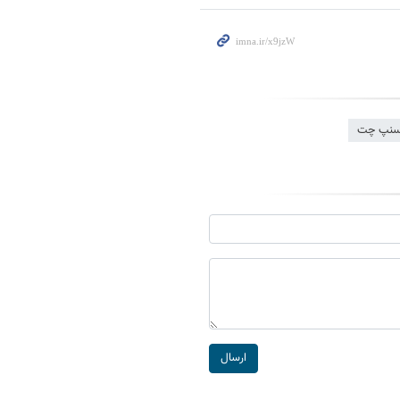
سنپ چت
ارسال