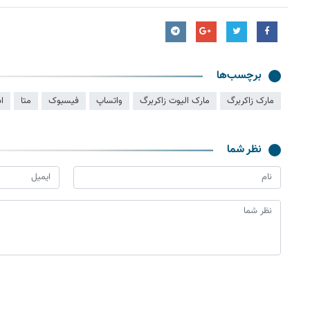
برچسب‌ها
مارک زاکربرگ
مارک الیوت زاکربرگ
واتساپ
فیسبوک
متا
ا
نظر شما