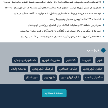
از قهرمانی بانوی ملی‌پوش دوومیدانی ایران تا روایت زندگی رهبر شهید انقلاب برای نسل نوجوان
اصفهان در مسیر شهرداری سبز؛ تجهیز همه ساختمان‌های شهرداری به انرژی خورشیدی تا ۱۴۱۰
توسعه خدمات غیرحضوری با اعتمادسازی و تبادل داده میان دستگاه‌ها محقق می‌شود
اطلاعات ۱۲۸ خانه تاریخی اصفهان به‌روزرسانی شد
هم‌افزایی منطقه ۱۲ و معاونت ترافیک برای تکمیل پروژه‌های اولویت‌دار
تسریع در پیگیری پروژه اتصال بلوار آزادگان به عاشق‌آباد و کمک‌خیابان بهارستان
ساماندهی کندروی شمالی بلوار شهید عباسپور اصفهان با اعتبار ۱۲۲ میلیارد ریال
برچسب
شهر
شهروند
کلانشهر
مدیریت شهری
کلانشهرهای جهان
حقوق شهروندی
نشاط اجتماعی
فرهنگ شهروندی
توسعه پایدار
حکمرانی خوب
اداره ارزان شهر
شهرداری
شهر خلاق
نسخه دسکتاپ