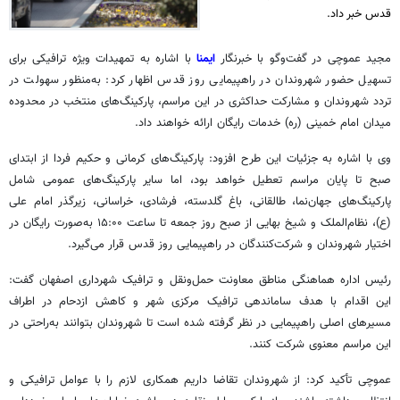
قدس خبر داد.
مجید عموچی در گفت‌وگو با خبرنگار
ایمنا
با اشاره به تمهیدات ویژه ترافیکی برای
تسهیل حضور شهروندان در راهپیمایی روز قدس اظهار کرد: به‌منظور سهولت در
تردد شهروندان و مشارکت حداکثری در این مراسم، پارکینگ‌های منتخب در محدوده
میدان امام خمینی (ره) خدمات رایگان ارائه خواهند داد.
وی با اشاره به جزئیات این طرح افزود: پارکینگ‌های کرمانی و حکیم فردا از ابتدای
صبح تا پایان مراسم تعطیل خواهد بود، اما سایر پارکینگ‌های عمومی شامل
پارکینگ‌های جهان‌نما، طالقانی، باغ گلدسته، فرشادی، خراسانی، زیرگذر امام علی
(ع)، نظام‌الملک و شیخ بهایی از صبح روز جمعه تا ساعت ۱۵:۰۰ به‌صورت رایگان در
اختیار شهروندان و شرکت‌کنندگان در راهپیمایی روز قدس قرار می‌گیرد.
رئیس اداره هماهنگی مناطق معاونت حمل‌ونقل و ترافیک شهرداری اصفهان گفت:
این اقدام با هدف ساماندهی ترافیک مرکزی شهر و کاهش ازدحام در اطراف
مسیرهای اصلی راهپیمایی در نظر گرفته شده است تا شهروندان بتوانند به‌راحتی در
این مراسم معنوی شرکت کنند.
عموچی تأکید کرد: از شهروندان تقاضا داریم همکاری لازم را با عوامل ترافیکی و