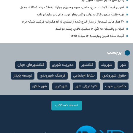
زمان شارژ اعتبار کالابرگ تغییر کرد
آخرین قیمت گوشت، مرغ، ماهی، میوه و سبزی چهارشنبه 14 مرداد ۱۴۰۵ + جدول
تهیه نقشه شوری خاک و تولید واکسن‌های نوین دامی در سازمان تات
۲۰ هزار ماینر غیرمجاز از مدار خارج شد؛ آزادسازی ۵۱.۵ مگاوات ظرفیت شبکه برق
ایران و پاکستان به افق ۱۰ میلیارد دلاری چشم دوختند
قیمت سکه امروز چهارشنبه ۱۴ مرداد ۱۴۰۵
برچسب
شهر
شهروند
کلانشهر
مدیریت شهری
کلانشهرهای جهان
حقوق شهروندی
نشاط اجتماعی
فرهنگ شهروندی
توسعه پایدار
حکمرانی خوب
اداره ارزان شهر
شهرداری
شهر خلاق
نسخه دسکتاپ