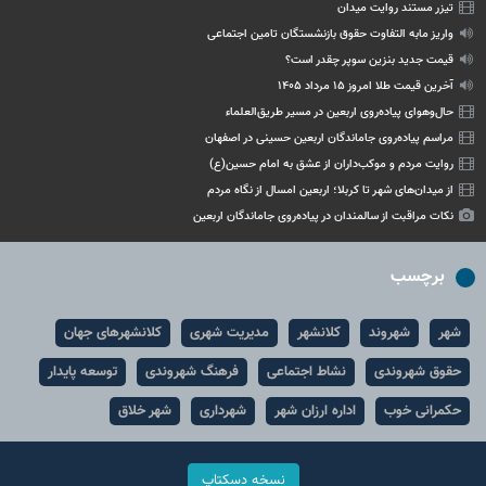
تیزر مستند روایت میدان
واریز مابه التفاوت حقوق بازنشستگان تامین اجتماعی
قیمت جدید بنزین سوپر چقدر است؟
آخرین قیمت طلا امروز ۱۵ مرداد ۱۴۰۵
حال‌وهوای پیاده‌روی اربعین در مسیر طریق‌العلماء
مراسم پیاده‌روی جاماندگان اربعین حسینی در اصفهان
روایت مردم و موکب‌داران از عشق به امام حسین(ع)
از میدان‌های شهر تا کربلا؛ اربعین امسال از نگاه مردم
نکات مراقبت از سالمندان در پیاده‌روی جاماندگان اربعین
برچسب
شهر
شهروند
کلانشهر
مدیریت شهری
کلانشهرهای جهان
حقوق شهروندی
نشاط اجتماعی
فرهنگ شهروندی
توسعه پایدار
حکمرانی خوب
اداره ارزان شهر
شهرداری
شهر خلاق
نسخه دسکتاپ