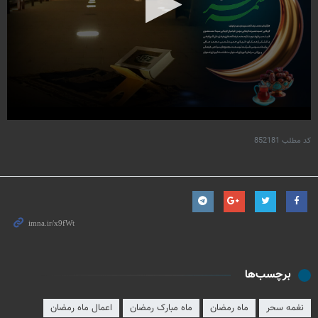
کد مطلب
852181
برچسب‌ها
نغمه سحر
ماه رمضان
ماه مبارک رمضان
اعمال ماه رمضان