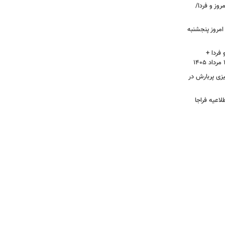
وز و فردا/
مروز پنجشنبه
فردا +
 پاییز ۱۴۰۵/ آیا پاییزی پربارش در
لاعیه فراجا