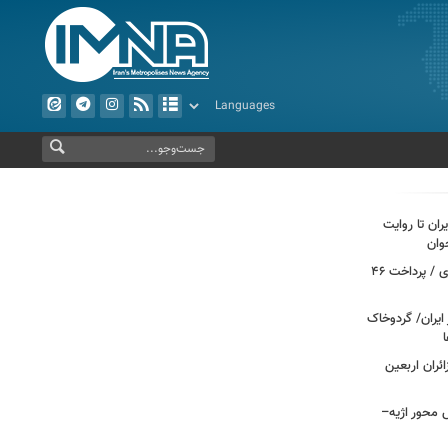
ران تا روایت
وان
بازخوانی هویت زنان در مسیر تمدن‌سازی / پرداخت ۴۶
ایران/ گردوخاک
ائران اربعین
راش محور اژیه–