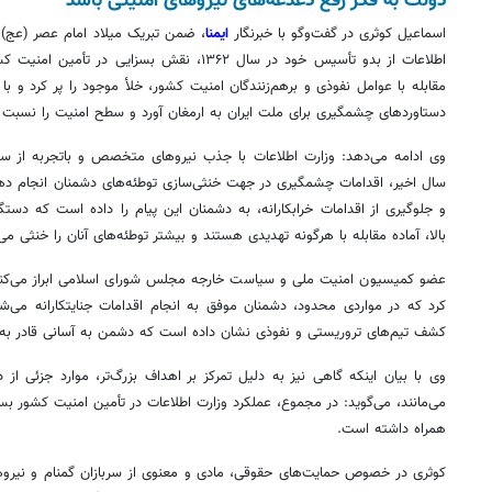
دولت به فکر رفع دغدغه‌های نیروهای امنیتی باشد
اسماعیل کوثری در گفت‌وگو با خبرنگار
ایمنا
، ضمن تبریک میلاد امام عصر (عج) و 
اطلاعات از بدو تأسیس خود در سال ۱۳۶۲، نقش بسزای
مقابله با عوامل نفوذی و برهم‌زنندگان امنیت کشور، خلأ موجود را پر کرد و ب
دستاوردهای چشمگیری برای ملت ایران به ارمغان آورد و سطح امنیت را نسبت به
وی ادامه می‌دهد: وزارت اطلاعات با جذب نیروهای متخصص و باتجربه از سپا
سال اخیر، اقدامات چشمگیری در جهت خنثی‌سازی توطئه‌های دشمنان انجام دهد
و جلوگیری از اقدامات خرابکارانه، به دشمنان این پیام را داده است که دستگا
بالا، آماده مقابله با هرگونه تهدیدی هستند و بیشتر توطئه‌های آنان را خنثی می‌
عضو کمیسیون امنیت ملی و سیاست خارجه مجلس شورای اسلامی ابراز می‌کند: ب
کرد که در مواردی محدود، دشمنان موفق به انجام اقدامات
جنایتکارانه
می‌شون
کشف تیم‌های تروریستی و نفوذی نشان داده است که دشمن به آسانی قادر به
وی با بیان اینکه گاهی نیز به دلیل تمرکز بر اهداف بزرگ‌تر، موارد جزئی از د
می‌مانند، می‌گوید: در مجموع، عملکرد وزارت اطلاعات در تأمین امنیت کشور بسیا
همراه داشته است.
کوثری در خصوص حمایت‌های حقوقی، مادی و معنوی از سربازان گمنام و نیروه