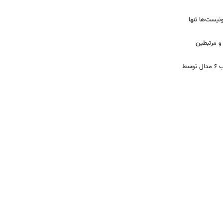
نیست‌ها تنها
خص و مرتبطین
از بهره‌برداری ابرپروژه نفتی ایران تا کسب ۶ مدال توسط