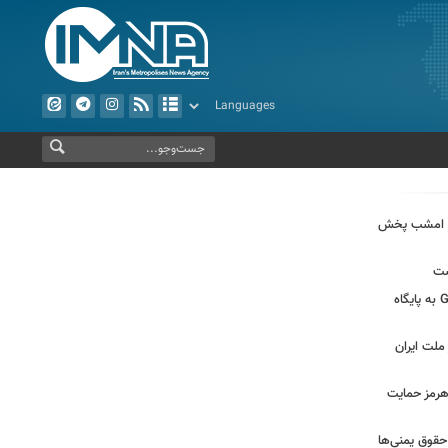
م امشب پخش
ست
روایتی از حمله خلبانان ایرانی بدون GPS به پایگاه
ملت ایران
 هرمز حمایت
حقوق یمنی‌ها