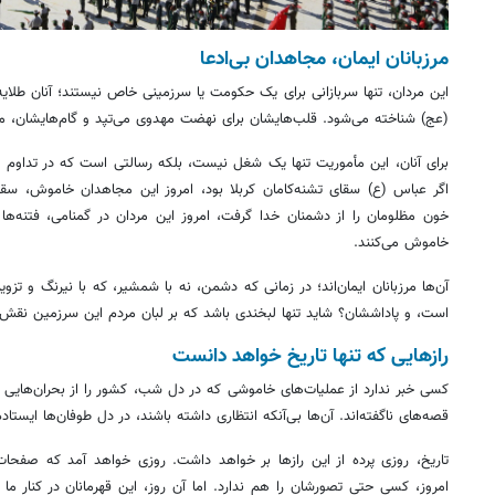
مرزبانان ایمان، مجاهدان بی‌ادعا
این مردان، تنها سربازانی برای یک حکومت یا سرزمینی خاص نیستند؛ آنان طلایه‌
(عج) شناخته می‌شود. قلب‌هایشان برای نهضت مهدوی می‌تپد و گام‌هایشان، 
برای آنان، این مأموریت تنها یک شغل نیست، بلکه رسالتی است که در تداوم رس
اگر عباس (ع)
سقای
تشنه‌کامان کربلا بود، امروز این مجاهدان خاموش،
سقا
خون مظلومان را از دشمنان خدا گرفت، امروز این مردان در گمنامی، فتنه‌ها ر
خاموش می‌کنند.
آن‌ها مرزبانان ایمان‌اند؛ در زمانی که دشمن، نه با شمشیر، که با نیرنگ و تز
است، و پاداششان؟ شاید تنها لبخندی باشد که بر
لبان
مردم این سرزمین نقش م
رازهایی که تنها تاریخ خواهد دانست
کسی خبر ندارد از عملیات‌های خاموشی که در دل شب، کشور را از بحران‌هایی عظ
قصه‌های ناگفته‌اند. آن‌ها بی‌آنکه انتظاری داشته باشند، در دل طوفان‌ها ایستاده‌
تاریخ، روزی پرده از این رازها بر خواهد داشت. روزی خواهد آمد که صفحات 
امروز، کسی حتی تصورشان را هم ندارد. اما آن روز، این قهرمانان در کنار ما ن