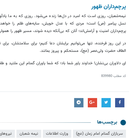
پرچم‌داران ظهور
نیمه‌شعبان، روزی است که امید در دل‌ها زنده می‌شود. روزی که به ما یادآور
نسل پیامبر (
ص)
است؛ مردی که با عدل خویش، سایه‌های ظلم را خواهد زدو
پرچم‌داران امنیت و آرامش‌اند؛ آنان که بی‌آنکه دیده شوند، مسیر ظهور را هموار 
در این روز فرخنده، تنها می‌توانیم برایشان دعا کنیم؛ برای سلامتشان، برای 
الطاف حضرت ولی‌عصر (عج)، مستحکم و پیروز بمانند.
ای
دلاوران بی‌نشان! خداوند یاور شما باد؛ که شما یاوران گمنام این ملتید و طلا
کد مطلب
839980
برچسب‌ها
سربازان گمنام امام زمان (عج)
وزارت اطلاعات
نیمه شعبان
نیروهای