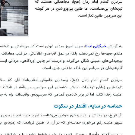
سربازان گمنام امام زمان (عج)، مجاهدانی هستند که
نبردشان بی‌صداست، اما طنین پیروزی‌شان در هر گوشه‌
این سرزمین طنین‌انداز است.
به گزارش
خبرگزاری ایمنا
، جهان امروز میدان نبردی است که مرزهایش بر نقشه‌ه
مقدم جبهه‌ها رخ نمی‌دهند، بلکه در عمق لایه‌های اطلاعاتی، در قلب معادلات س
پیچیدگی‌های امنیتی شکل می‌گیرند و درست در چنین آوردگاهی، مردانی ایستاده‌ا
گام‌هایشان در سرتاسر این خاک مقدس جاری است.
سربازان گمنام امام زمان (عج)، پاسداران خاموش انقلاب‌اند؛ آنان که 
تاریک‌ترین زوایای تهدیدات امنیتی. دشمنان این سرزمین، بی‌وقفه در تلاشند
امنیت رخنه کنند، اما در برابر خادمان گمنامی که سرسپرده‌ی ولایت‌اند، راه به جا
حماسه در سایه، اقتدار در سکوت
اگر تاریخ،
پهلوانانش
را در نبردهای خونین می‌شناسد، امروز حماسه‌ای در جریان
سپهر امنیت رقم می‌خورد؛ حماسه‌ای که در آن، نه طنین فریادها، که زمزمه‌ی ایما
سربازان گمنام
مأمورانی
هستند که در دل شب، خطوط دشمن را می‌شکافند، بی‌آنک