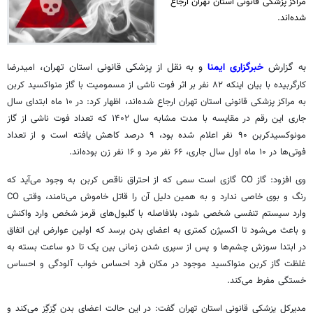
مراکز پزشکی قانونی استان تهران ارجاع
شده‌اند.
به گزارش
خبرگزاری ایمنا
و به نقل از پزشکی قانونی استان تهران،
امیدرضا
کارگربیده
با بیان اینکه
۸۲ نفر بر اثر فوت ناشی از مسمومیت با گاز منواکسید کربن
به مراکز پزشکی قانونی استان تهران ارجاع شده‌اند،
اظهار کرد: در ۱۰ ماه ابتدای سال
جاری این رقم در مقایسه با مدت مشابه سال ۱۴۰۲ که تعداد فوت ناشی از گاز
مونوکسیدکربن
۹۰ نفر اعلام شده بود، ۹ درصد کاهش یافته است و از تعداد
فوتی‌ها در ۱۰ ماه اول سال جاری، ۶۶ نفر مرد و ۱۶ نفر زن بوده‌اند.
وی افزود: گاز CO گازی است سمی که از احتراق ناقص کربن به وجود می‌آید که
رنگ و بوی خاصی ندارد و به همین دلیل آن را قاتل خاموش می‌نامند، وقتی CO
وارد سیستم تنفسی شخصی شود، بلافاصله با گلبول‌های قرمز شخص وارد واکنش
و باعث می‌شود تا اکسیژن کمتری به اعضای بدن برسد که اولین عوارض این اتفاق
در ابتدا سوزش چشم‌ها و پس از سپری شدن زمانی بین یک تا دو ساعت بسته به
غلظت گاز کربن منواکسید موجود در مکان فرد احساس خواب آلودگی و احساس
خستگی مفرط می‌کند.
مدیرکل پزشکی قانونی استان تهران گفت: در این حالت اعضای بدن
گِزگِز
می‌کند و