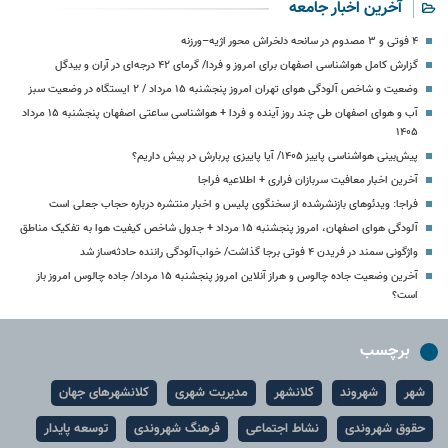
آخرین اخبار جامعه
۴ فوتی و ۳ مصدوم در سانحه دلخراش محور اژیه–ورزنه
گزارش کامل هواشناسی اصفهان برای امروز و فردا/ گرمای ۴۲ درجه‌ای در آران و بیدگل
وضعیت و شاخص آلودگی هوای تهران امروز پنجشنبه ۱۵ مرداد / ۲ ایستگاه در وضعیت سبز
آب و هوای اصفهان طی چند روز آینده و فردا + هواشناسی ساعتی اصفهان پنجشنبه ۱۵ مرداد
۱۴۰۵
پیش‌بینی هواشناسی پاییز ۱۴۰۵/ آیا پاییزی پربارش در پیش داریم؟
آخرین اخبار معافیت سربازان فراری + اطلاعیه فراجا
فراجا: ویدئوهای بازنشرشده از سخنگوی پلیس و اخبار منتشره درباره حجاب جعلی است
آلودگی هوای اصفهان، امروز پنجشنبه ۱۵ مرداد + جدول شاخص کیفیت هوا به تفکیک مناطق
واژگونی سمند در فریدن ۴ فوتی برجا گذاشت/ خواب‌آلودگی راننده حادثه‌ساز شد
آخرین وضعیت جاده چالوس و هراز آنلاین امروز پنجشنبه ۱۵ مرداد/ جاده چالوس امروز باز
است؟
برچسب
شهر
شهروند
کلانشهر
مدیریت شهری
کلانشهرهای جهان
حقوق شهروندی
نشاط اجتماعی
فرهنگ شهروندی
توسعه پایدار