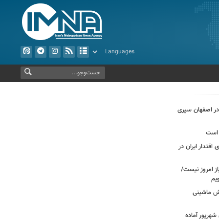
ل‌قبول در اصفهان سپری
 است
اقتدار ایران در
از امروز نیست/
یم
رش ماشینی
شهریور آماده