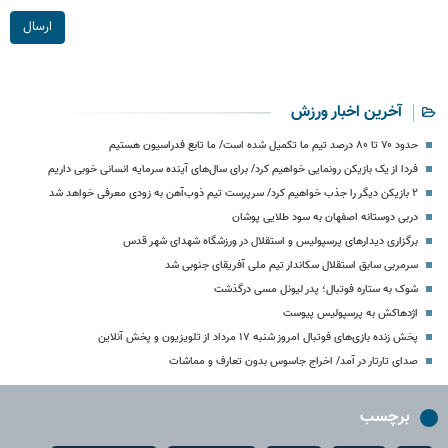
ارسال
آخرین اخبار ورزش
حدود ۷۰ تا ۸۰ درصد تیم ما تکمیل شده است/ ما تابع فدراسیون هستیم
فردا از یک بازیکن رونمایی خواهیم کرد/ برای سال‌های آینده سرمایه انسانی خوبی داریم
۲ بازیکن دیگر را جذب خواهیم کرد/ سرپرست تیم ذوب‌آهن به زودی معرفی خواهد شد
دربی دوستانه اصفهان به سود طلایی پوشان
برگزاری دیدارهای پرسپولیس و استقلال در ورزشگاه شهدای شهر قدس
سرمربی سابق استقلال سکاندار تیم ملی آفریقای جنوبی شد
شوک به ستاره فوتبال؛ پدر لیونل مسی درگذشت
اژدهاکش به پرسپولیس پیوست
پخش زنده بازی‌های فوتبال امروز شنبه ۱۷ مرداد از تلویزیون و پخش آنلاین
صدای تارتار در آمد/ اخراج جاسوس بدون تعارف و مماشات
برچسب