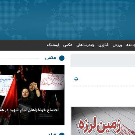
امعه
ورزش
فناوری
چندرسانه‌ای
عکس
ایمنامگ
عکس
 اربعین حسینی در الرمیثه عراق
اجتماع خونخواهان امام شهید در هم