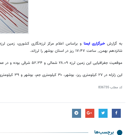
به گزارش
خبرگزاری ایمنا
و
براساس
فیلم| موج عاشقی در مرز چذابه؛ زائران اربعین در
خدمات گس
شانزدهم بهمن_ ساعت ۱۷:۴۷ ریز در استان بوشهر را لرزاند.
مسیر کربلا
زائران ار
موقعیت جغرافیایی این زمین لرزه ۲۸.۰۹ شمالی و ۵۲.۳۴ شرقی بوده و در عمق ۲۰ کیلومتری زمین رخ داده است.
این زلزله در ۲۷ کیلومتری ریز، بوشهر، ۳۰ کیلومتری جم، بوشهر و ۳۹ کیلومتری
کد مطلب
836735
برچسب‌ها