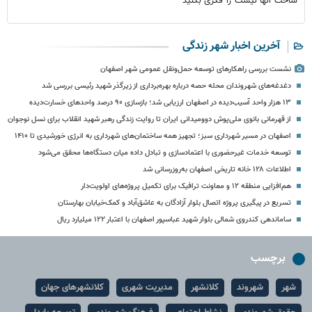
ساخت انها نیست را فکری بکنید
آخرین اخبار شهر زندگی
نشست بررسی راهکارهای توسعه حمل‌ونقل عمومی شهر اصفهان
دغدغه‌های شهروندان محله حصه درباره بهره‌برداری از زیرگذر شهید رئیسی بررسی شد
۱۳ هزار واحد آسیب‌دیده در اصفهان ارزیابی شد؛ بازسازی ۹۰ درصد واحدهای خسارت‌دیده
از قهرمانی بانوی ملی‌پوش دوومیدانی ایران تا روایت زندگی رهبر شهید انقلاب برای نسل نوجوان
اصفهان در مسیر شهرداری سبز؛ تجهیز همه ساختمان‌های شهرداری به انرژی خورشیدی تا ۱۴۱۰
توسعه خدمات غیرحضوری با اعتمادسازی و تبادل داده میان دستگاه‌ها محقق می‌شود
اطلاعات ۱۲۸ خانه تاریخی اصفهان به‌روزرسانی شد
هم‌افزایی منطقه ۱۲ و معاونت ترافیک برای تکمیل پروژه‌های اولویت‌دار
تسریع در پیگیری پروژه اتصال بلوار آزادگان به عاشق‌آباد و کمک‌خیابان بهارستان
ساماندهی کندروی شمالی بلوار شهید عباسپور اصفهان با اعتبار ۱۲۲ میلیارد ریال
برچسب
شهر
شهروند
کلانشهر
مدیریت شهری
کلانشهرهای جهان