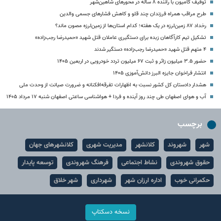
توقیف کامیون با راننده ۸ ساله در محورهای شاهین‌شهر
طرح مراقب همراه فرزندان چند قلو و کاهش فشارهای جسمی والدین
رخداد ۸۷ زمین‌لرزه در یک هفته؛ کدام استان‌ها از زمین‌لرزه مصون ماند؟
تشکیل تیم کارآگاهان زبده برای دستگیری عاملان قتل شهید «حمیدرضا رجب‌زاده»
۴ متهم قتل شهید «حمیدرضا رجب‌زاده» دستگیر شدند
حضور ۳.۵ میلیون زائر و ثبت ۶۷ میلیون تردد خودرویی در اربعین ۱۴۰۵
انتشار فراخوان جایزه البرز دانش‌آموزی ۱۴۰۵
هشدار دادستان کل کشور نسبت به اظهارات تفرقه‌افکنانه و ضرورت صیانت از وحدت ملی
آب و هوای اصفهان طی چند روز آینده و فردا + هواشناسی ساعتی اصفهان شنبه ۱۷ مرداد ۱۴۰۵
برچسب
شهر
شهروند
کلانشهر
مدیریت شهری
کلانشهرهای جهان
حقوق شهروندی
نشاط اجتماعی
فرهنگ شهروندی
توسعه پایدار
حکمرانی خوب
اداره ارزان شهر
شهرداری
شهر خلاق
نسخه دسکتاپ