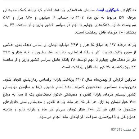
به گزارش
خبرگزاری ایمنا
، سازمان هدفمندی یارانه‌ها اعلام کرد یارانه کمک معیشتی
مرحله ۱۶۷ مربوط به دی ماه ۱۴۰۳ به حساب ۱۶ میلیون و ۸۷۸ هزار و ۵۸۴
سرپرست خانوار دهک‌های چهارم تا نهم در سراسر کشور واریز و از ساعت ۲۴ روز
یکشنبه ۳۰ دی‌ماه قابل برداشت است.
یارانه مرحله ١۶۷ به مبلغ ١۵ هزار و ۲۴۴ میلیارد تومان بر اساس دهک‌بندی اعلامی
از سوی وزارت تعاون، کار و رفاه اجتماعی، به ازای ۵۰ میلیون و ۸۱۶ هزار و ۲۹۳
نفر در دهک‌های چهارم تا نهم توسط ٢٨ بانک عامل سراسر کشور واریز و از ساعت
٢۴ روز یکشنبه ٣٠ دی ماه قابل برداشت است.
بنابراین گزارش از بهمن‌ماه سال ۱۴۰۲ پرداخت یارانه براساس زمان‌بندی انجام شود.
بدین‌ترتیب مستمری مددجویان کمیته امداد امام خمینی (ره) و سازمان بهزیستی
کشور بیستم هرماه، یارانه نقدی و معیشتی خانوار دهک‌های یک تا سه به مبلغ
۴۰۰ هزار تومان به ازای هر نفر ۲۵ هر ماه، یارانه نقدی و معیشتی سایر خانوارهای
مشمول به ازای هر نفر ۳۰۰ هزار تومان سی‌ام هر ماه و یارانه دارو و هزینه
حمل‌ونقل و ذخیره‌سازی سوخت، از ابتدای ماه انجام می‌شود.
کد مطلب
831313