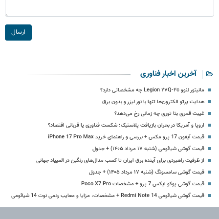
ارسال
آخرین اخبار فناوری
مانیتور لنوو Legion ۲۷Q-۲c چه مشخصاتی دارد؟
هدایت پرتو الکترون‌ها تنها با نور لیزر و بدون برق
غیبت قمری بتا توری چه زمانی رخ می‌دهد؟
اروپا و آمریکا در بحران بازیافت پلاستیک؛ شکست فناوری یا قربانی اقتصاد؟
قیمت آیفون 17 پرو مکس + بررسی و راهنمای خرید iPhone 17 Pro Max
قیمت گوشی شیائومی (شنبه ۱۷ مرداد ۱۴۰۵) + جدول
از ظرفیت راهبردی برای آینده برق ایران تا کسب مدال‌های رنگین در المپیاد جهانی
قیمت گوشی سامسونگ (شنبه ۱۷ مرداد ۱۴۰۵) + جدول
قیمت گوشی پوکو ایکس 7 پرو + مشخصات Poco X7 Pro
قیمت گوشی شیائومی Redmi Note 14 + مشخصات، مزایا و معایب ردمی نوت 14 شیائومی