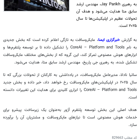
به رهبری Jay Parikh، مهندس ارشد
سابق متا هدایت می‌شود و هدف آن
تحولات عظیم در اپلیکیشن‌ها تا سال
۲۰۲۵ است.
به گزارش
خبرگزاری ایمنا
، مایکروسافت به تازگی اعلام کرده است که بخش جدیدی
به نام CoreAI – Platform and Tools را تشکیل داده تا بر توسعه پلتفرم‌ها و
ابزارهای هوش مصنوعی تمرکز کند، این گروه که از بخش‌های مختلف مایکروسافت
تشکیل شده، به رهبری جی
پاریخ
، مهندس ارشد سابق
متا
، هدایت می‌شود.
ساتیا
نادلا
، مدیرعامل مایکروسافت، در یادداشتی به کارکنان از تحولات بزرگی که تا
سال ۲۰۲۵ در اپلیکیشن‌های مایکروسافت رخ خواهد داد، خبر داده و بخش جدید
CoreAI – Platform and Tools را ابزاری کلیدی برای هدایت این تغییرات دانسته
است.
هدف اصلی این بخش توسعه پلتفرم
آژور
به‌عنوان یک زیرساخت پیشرو برای
خدمات هوش مصنوعی است تا نیازهای مایکروسافت و مشتریان آن را برآورده
سازد.
کد مطلب
829663