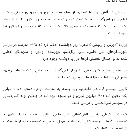
دست داده‌اند.
در حالی که آتش‌سوزی‌ها تعدادی از عمارت‌های مشهور و مکان‌های دیدنی ساخت
فیلم را در لس‌آنجلس به خاکستر تبدیل کرده است، چندین مکان عبادت از جمله
یک مسجد، یک کنیسه، یک کلیسای کاتولیک و حدود ۱۲ کلیسای پروتستان نیز
سوخته است.
وزارت آموزش و پرورش کالیفرنیا روز چهارشنبه اعلام کرد که ۳۳۵ مدرسه در سراسر
شهرستان‌های لس‌آنجلس، سن
برناردینو
،
ریورساید
،
ونتورا
و سن‌
دیگو
تعطیل
شده‌اند و احتمال تعطیلی آن‌ها در روز دوشنبه وجود دارد.
در همین حال، کارن
باس
، شهردار لس‌آنجلس، به دلیل شکست‌های رهبری
مدیریتی با انتقادات فزاینده‌ای روبه‌رو شده است.
گاوین
نیوسام
فرماندار کالیفرنیا، روز جمعه به مقامات ایالتی دستور داد تا خرابی
یک مخزن آب ۴۴۰ میلیون لیتری و در نتیجه نبود آب در چندین لوله آتش‌نشانی
در سرتاسر لس‌آنجلس را بررسی کنند.
کریستین
کرولی
رئیس آتش‌نشانی لس‌آنجلس، اظهار داشت: مدیران شهر با
تخصیص نیافتن بودجه کافی برای اطفای حریق، منجر به تضعیف اداره او شده‌اند و
از کمبود آب انتقاد کرد.