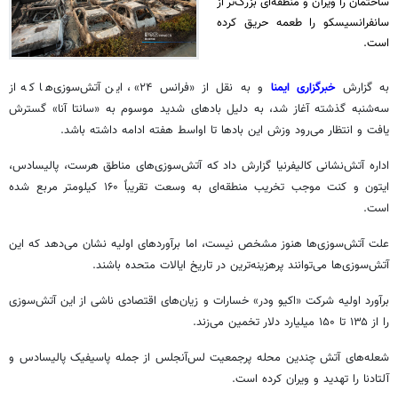
ساختمان را ویران و منطقه‌ای بزرگ‌تر از
سانفرانسیسکو را طعمه حریق کرده
است.
به گزارش
خبرگزاری ایمنا
و به نقل از «فرانس ۲۴»، این آتش‌سوزی‌ها که از
سه‌شنبه گذشته آغاز شد، به دلیل بادهای شدید موسوم به «سانتا
آنا
» گسترش
یافت و انتظار می‌رود وزش این بادها تا اواسط هفته ادامه داشته باشد.
اداره آتش‌نشانی کالیفرنیا گزارش داد که آتش‌سوزی‌های مناطق
هرست
،
پالیسادس
،
ایتون
و کنت موجب تخریب منطقه‌ای به وسعت تقریباً ۱۶۰ کیلومتر مربع شده
است.
علت آتش‌سوزی‌ها هنوز مشخص نیست، اما برآوردهای اولیه نشان می‌دهد که این
آتش‌سوزی‌ها می‌توانند پرهزینه‌ترین در تاریخ ایالات متحده باشند.
برآورد اولیه شرکت «
اکیو
ودر
» خسارات و زیان‌های اقتصادی ناشی از این آتش‌سوزی
را از ۱۳۵ تا ۱۵۰ میلیارد دلار تخمین می‌زند.
شعله‌های آتش چندین محله پرجمعیت لس‌آنجلس از جمله پاسیفیک
پالیسادس
و
آلتادنا
را تهدید و ویران کرده است.