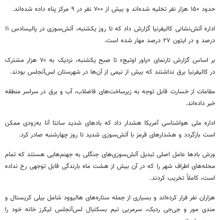
حدود ۱۵۰ هزار نفر تخلیه شده‌اند و بیش از ۷۰۰ نفر در ۹ مرکز پناه داده شده‌اند.
اداره آتش‌نشانی کالیفرنیا گزارش داد که تا روز یکشنبه، آتش‌سوزی در
پالیسادس
۱۱
درصد و در
ایتون
۲۷ درصد مهار شده است.
بر اساس گزارش تارنمای «پاور
اوتیج
» تا صبح یکشنبه، نزدیک به ۷۰ هزار مشترک
در کالیفرنیا برق نداشتند که بیش از نیمی از آن‌ها در شهرستان لس‌آنجلس بودند.
مقامات از خسارت قابل توجه به زیرساخت‌های فاضلاب، آب و برق در سراسر منطقه
خبر داده‌اند.
اداره ملی هواشناسی آمریکا هشدار داد که بادهای شدید سانتا
آنا
به‌زودی ممکن
است بازگردد و هشدارهای قرمز با آتش‌سوزی شدید تا روز چهارشنبه صادر کرد.
وزش بادها عامل اصلی تبدیل آتش‌سوزی‌های جنگلی به جهنم‌هایی هستند که تمام
محله‌های اطراف شهر را که در آن بیش از هشت ماه بارندگی قابل توجهی رخ نداده
است، کاملاً تخریب کردند.
هزاران نفر فرار کرده‌اند و بسیاری از جمله ستاره‌های هالیوود شامل بیلی کریستال و
مندی
مور و جی‌
جی
ردیک، سرمربی تیم بسکتبال لس‌آنجلس
لیکرز
خانه خود را