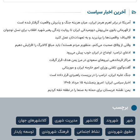
آخرین اخبار سیاست
آمریکا در برابر اهرم هرمز ایران، میان هزینه جنگ و پذیرش واقعیت گرفتار شده است
از قهرمانی بانوی ملی‌پوش دوومیدانی ایران تا روایت زندگی رهبر شهید انقلاب برای نسل نوجوان
قالیباف: واقعیت‌ها را بپذیرید و به تعهدات‌تان عمل کنید
وقتی از وفاق صحبت می‌کنم، منظورم مردم هستند/ باید مبلغ کالابرگ را افزایش دهیم
ادعای ترامپ: اوضاع در ایران خوب پیش می‌رود
مراکز فرماندهی نیروهای سعودی در مرز یمن هدف قرار گرفت
گفت‌وگوی تلفنی وزرای امور خارجه ایران و موریتانی
جنگ علیه ایران، ترامپ را در بن‌بست راهبردی قرار داده است
اخبار سیاسی ایران؛ امروز پنجشنبه ۱۵ مرداد ۱۴۰۵
یمن: نقشه عربستان برای حمله به صنعا را در نطفه خفه کردیم
برچسب
شهر
شهروند
کلانشهر
مدیریت شهری
کلانشهرهای جهان
حقوق شهروندی
نشاط اجتماعی
فرهنگ شهروندی
توسعه پایدار