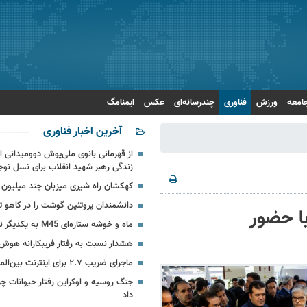
امعه
ورزش
فناوری
چندرسانه‌ای
عکس
ایمنامگ
آخرین اخبار فناوری
از قهرمانی بانوی ملی‌پوش دوومیدانی ای
زندگی رهبر شهید انقلاب برای نسل نوج
کهکشان راه شیری میزبان چند میلیون 
دانشمندان پروتئین گوشت را در کاهو تو
ور با حضور
ماه و خوشه ستاره‌ای M45 به یکدیگر نزدیک می‏‌شوند
هشدار نسبت به رفتار فریبکارانه هو
ماجرای ضریب ۲.۷ برای اینترنت بین‌الملل چیست؟
جنگ روسیه و اوکراین رفتار حیوانات چرن
داد