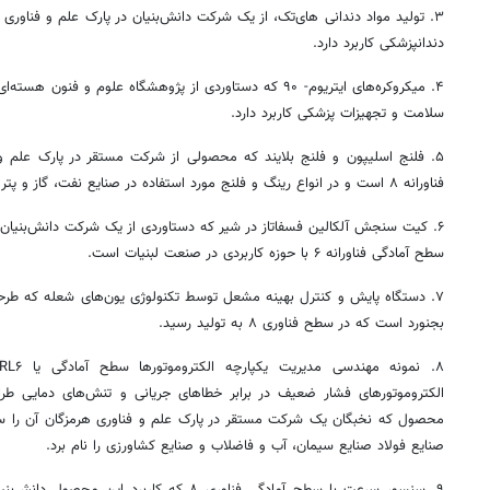
۳. تولید مواد دندانی های‌تک، از یک شرکت دانش‌بنیان در پارک علم و فناوری سمنان، در سطح آمادگی
دندانپزشکی کاربرد دارد.
۴. میکروکره‌های ایتریوم- ۹۰ که دستاوردی از پژوهشگاه علوم و فنون هسته‌ای و در سطح آمادگی
سلامت
و تجهیزات پزشکی کاربرد دارد.
۵.
فلنج
اسلیپون
و
فلنج
بلایند که محصولی از شرکت مستقر در پارک علم و
فناورانه
۸ است و در انواع
رینگ
و
فلنج
مورد استفاده در صنایع نفت‌، گاز و پترو
۶. کیت سنجش
آلکالین
فسفاتاز
در
شیر
که دستاوردی از یک شرکت دانش‌بنیان د
سطح آمادگی
فناورانه
۶ با حوزه کاربردی در صنعت لبنیات است.
۷. دستگاه پایش و کنترل بهینه مشعل توسط تکنولوژی یون‌های شعله که طرح
بجنورد است که در سطح فناوری ۸ به تولید رسید.
۸. نمونه مهندسی مدیریت یکپارچه الکتروموتورها سطح آمادگی یا TRL۶ که برای کنترل و
الکتروموتورهای فشار ضعیف در برابر خطاهای جریانی و تنش‌های
دمایی طر
محصول که نخبگان یک شرکت مستقر در پارک علم و فناوری هرمزگان آن را ساخ
صنایع فولاد صنایع سیمان، آب و فاضلاب و صنایع کشاورزی را نام برد.