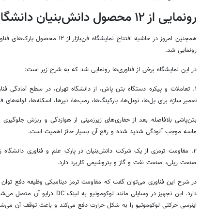
رونمایی از ۱۲ محصول دانش‌بنیان دانشگاه‌ها و پارک‌ها
همچنین امروز در حاشیه افتتاح نمایشگاه ف
رونمایی شد.
در این نمایشگاه برخی از فناوری‌ها رونمایی شد که به شرح زیر است:
۱. تعاملات و پیکره دستگاه بتن
پاش
، از دانشگاه تهران، در سطح آمادگی
فناو
تعمیر سازه برای پل‌ها، تونل‌ها، پارکینگ‌ها، رمپ‌ها، تیرها، اسکله‌ها، لوله‌های
بتن‌پاشی
بلافاصله بعد از حفاری‌های زیرزمینی از
هوازدگی
و ریزش جلوگیری می
ماسه موجب آلودگی شدید شده و رفع آن بسیار حائز اهمیت است.
۲. مقاومت ترمزی از یک شرکت دانش‌بنیان در پارک علم و فناوری دانشگاه زنجان، در سطح آمادگی
صنعت ریلی، صنعت نفت
و گاز
و پتروشیمی کاربرد دارد.
در شرح این فناوری می‌توان گفت که مقاومت
ترمز
دینامیکی وظیفه
دفع
توان م
دارد. این تجهیز در وسایلی مانند لوکوموتیو به لینک DC درایو آن متصل می‌شود و در هنگام
اینرسی حرکتی لوکوموتیو را به شکل حرارت دفع می‌کند و باعث توقف آن می‌شو