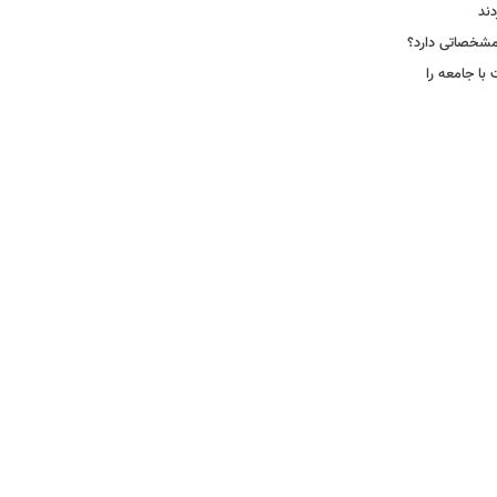
دند
ا جامعه را