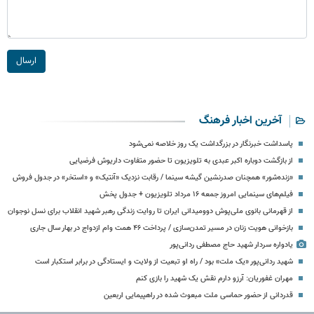
ارسال
آخرین اخبار فرهنگ
پاسداشت خبرنگار در بزرگداشت یک روز خلاصه نمی‌شود
از بازگشت دوباره اکبر عبدی به تلویزیون تا حضور متفاوت داریوش فرضیایی
«زنده‌شور» همچنان صدرنشین گیشه سینما / رقابت نزدیک «آنتیک» و «استخر» در جدول فروش
فیلم‌های سینمایی امروز جمعه ۱۶ مرداد تلویزیون + جدول پخش
از قهرمانی بانوی ملی‌پوش دوومیدانی ایران تا روایت زندگی رهبر شهید انقلاب برای نسل نوجوان
بازخوانی هویت زنان در مسیر تمدن‌سازی / پرداخت ۴۶ همت وام ازدواج در بهار سال جاری
یادواره سردار شهید حاج مصطفی ردانی‌پور
شهید ردانی‌پور «یک ملت» بود / راه او تبعیت از ولایت و ایستادگی در برابر استکبار است
مهران غفوریان: آرزو دارم نقش یک شهید را بازی کنم
قدردانی از حضور حماسی ملت مبعوث شده در راهپیمایی اربعین