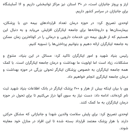
ارتز و پروتز جانبازان است، در ۳۰ استان نیز مراکز توانبخشی داریم و ۱۶ آسایشگاه
برای جانبازان در سراسر کشور داریم.
اوحدی تصریح کرد: در حوزه درمان تعداد قراردادهای بیمه دی با پزشکان،
بیمارستان‌ها و داروخانه‌ها برای جامعه ایثارگران افزایش می‌یابد و به دنبال این
هستیم که از طریق بیمه دی خدمات دارویی و درمانی را در کوتاه‌ترین زمان ممکن
به جامعه ایثارگران ارائه دهیم و بتوانیم پرداختی‌ها را تسویه کنیم.
رئیس بنیاد شهید و امور ایثارگران تاکید کرد: مسائل در این بنیاد، متنوع و
مشکلات، زیاد است اما اولویت ما بهداشت و درمان جامعه ایثارگران است. با کمک
همه جامعه ایثارگران به خصوص پزشکان ایثارگر تحولی بزرگی در حوزه بهداشت و
درمان جامعه ایثارگری انجام خواهیم داد.
وی با بیان اینکه بیش از هزار و ۲۰۰ پزشک ایثارگر در بانک اطلاعات بنیاد شهید ثبت
نام کرده‌اند، ادامه داد: دست نیاز به سوی آنها دراز می‌کنیم تا برای تحول در حوزه
درمان ایثارگران به ما کمک کنند.
اوحدی تصریح کرد: برای پایش سلامت والدین شهدا و جانبازانی که مشکل حرکتی
دارند با هزار پزشک معتمد قرارداد بسته شده تا این افراد در منازل خود معاینه
شوند.