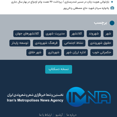
بازخوانی هویت زنان در مسیر تمدن‌سازی / پرداخت ۴۶ همت وام ازدواج در بهار سال جاری
یادواره سردار شهید حاج مصطفی ردانی‌پور
برچسب
شهر
شهروند
کلانشهر
مدیریت شهری
کلانشهرهای جهان
حقوق شهروندی
نشاط اجتماعی
فرهنگ شهروندی
توسعه پایدار
حکمرانی خوب
اداره ارزان شهر
شهرداری
شهر خلاق
نسخه دسکتاپ
درباره ما
آرشیو
ارتباط با ما