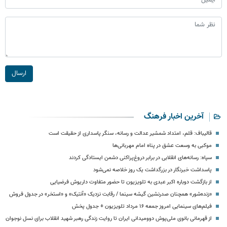
ارسال
آخرین اخبار فرهنگ
قالیباف: قلم، امتداد شمشیر عدالت و رسانه، سنگر پاسداری از حقیقت است
موکبی به وسعت عشق در پناه امام مهربانی‌ها
سپاه: رسانه‌های انقلابی در برابر دروغ‌پراکنی دشمن ایستادگی کردند
پاسداشت خبرنگار در بزرگداشت یک روز خلاصه نمی‌شود
از بازگشت دوباره اکبر عبدی به تلویزیون تا حضور متفاوت داریوش فرضیایی
«زنده‌شور» همچنان صدرنشین گیشه سینما / رقابت نزدیک «آنتیک» و «استخر» در جدول فروش
فیلم‌های سینمایی امروز جمعه ۱۶ مرداد تلویزیون + جدول پخش
از قهرمانی بانوی ملی‌پوش دوومیدانی ایران تا روایت زندگی رهبر شهید انقلاب برای نسل نوجوان