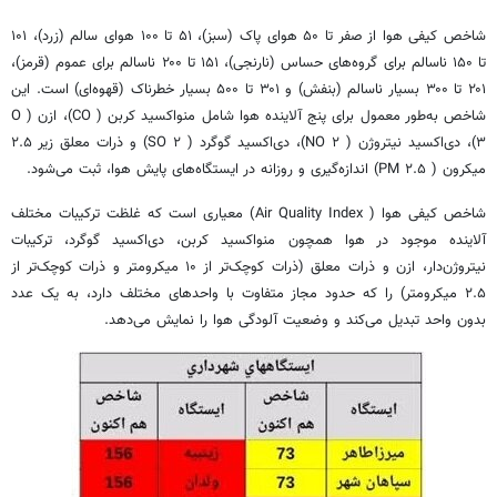
شاخص کیفی هوا از صفر تا ۵۰ هوای پاک (سبز)، ۵۱ تا ۱۰۰ هوای سالم (زرد)، ۱۰۱
تا ۱۵۰ ناسالم برای گروه‌های حساس (نارنجی)، ۱۵۱ تا ۲۰۰ ناسالم برای عموم (قرمز)،
۲۰۱ تا ۳۰۰ بسیار ناسالم (بنفش) و ۳۰۱ تا ۵۰۰ بسیار خطرناک (قهوه‌ای) است. این
شاخص به‌طور معمول برای پنج آلاینده هوا شامل منواکسید کربن ( CO)، ازن ( O
۳)، دی‌اکسید نیتروژن ( NO ۲)، دی‌اکسید گوگرد ( SO ۲) و ذرات معلق زیر ۲.۵
میکرون ( PM ۲.۵) اندازه‌گیری و روزانه در ایستگاه‌های پایش هوا، ثبت می‌شود.
شاخص کیفی هوا ( Air Quality Index) معیاری است که غلظت ترکیبات مختلف
آلاینده موجود در هوا همچون منواکسید کربن، دی‌اکسید گوگرد، ترکیبات
نیتروژن‌دار، ازن و ذرات معلق (ذرات کوچک‌تر از ۱۰ میکرومتر و ذرات کوچک‌تر از
۲.۵ میکرومتر) را که حدود مجاز متفاوت با واحدهای مختلف دارد، به یک عدد
بدون واحد تبدیل می‌کند و وضعیت آلودگی هوا را نمایش می‌دهد.