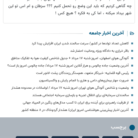
چه گناهی کردیم که باید این وضع رو تحمل کنیم ؟؟؟ سزطان و ام اس تو این
شهر بیداد میکنه ، اما کی به فکره ؟ هیچ کس !
آخرین اخبار جامعه
کاهش تعداد تولدها در کشور/ سرعت سالمند شدن ایران افزایش پیدا کرد
باقر خرازی به دادگاه ویژه روحانیت احضار شد
آلودگی هوای اصفهان، امروز شنبه ۱۷ مرداد + جدول شاخص کیفیت هوا به تفکیک مناطق
آخرین وضعیت جاده چالوس و هراز آنلاین امروز شنبه ۱۷ مرداد/ جاده چالوس امروز باز است؟
رئیس قوه قضاییه: خبرنگار متعهد، هم‌سنگر رزمندگان پشت لانچر است
ضرورت مهار بیماری‌های دامی و هاری با انجام پایش و واکسیناسیون
وضعیت و شاخص آلودگی هوای تهران امروز شنبه ۱۷ مرداد / لواسانات در محدوده هشدار
سالمندان سرمایه‌ای برای انتقال تجربه و بازسازی سرمایه اجتماعی هستند
از ظرفیت راهبردی برای آینده برق ایران تا کسب مدال‌های رنگین در المپیاد جهانی
آخرین اخبار پیش‌بینی هواشناسی امروز ایران/ هشدار گردوخاک در ۸ منطقه کشور
برچسب