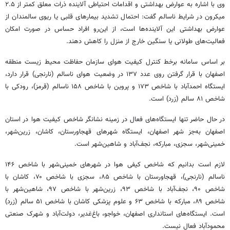
وی با اشاره به عوارض بهداشتی و اقدامات احتیاطی آلاینده ذرات معلق کمتر از ۲.۵
میکرون در شرایط ناسالم گفت: احتمال تشدید بیمارهای قلبی یا ریوی سالمندان از
عوارض بهداشتی این آلاینده‌ها است، از این‌رو افراد حساس در صورت امکان
فعالیت‌های طولانی یا سنگین خارج از منزل را کاهش دهند.
بر اساس سامانه برخط کنترل کیفیت هوای سازمان حفاظت محیط زیست منطقه
اصفهان با قرار گرفتن روی عدد ۱۳۷ در وضعیت هوای ناسالم (نارنجی) قرار دارد،
ایستگاه احمدآباد با شاخص ۱۷۳ و پروین با شاخص ۱۵۸ ناسالم (قرمز)، رودکی با
شاخص ۸۱ سالم (زرد) است.
در حال حاضر تنها ایستگاه‌های فعال در زمینه نشانگر شاخص کیفیت هوا در استان
اصفهان به‌جز شهر اصفهان، ایستگاه شهرهای قهجاورستان، کاشان، زرین‌شهر،
خمینی‌شهر، سجزی، مبارکه، نجف‌آباد و شاهین‌شهر است.
لازم است بدانیم که شاخص کیفی هوا در شهرهای خمینی‌شهر با شاخص ۱۴۶
ناسالم (نارنجی)، قهجاورستان با شاخص ۸۵،
سجزی
با شاخص ۷۰، کاشان با
شاخص ۹۰، نجف‌آباد با شاخص ۹۳، زرین‌شهر با شاخص ۹۷، شاهین‌شهر با
شاخص ۸۹، مبارکه با شاخص ۶۳ و علوم پزشکی کاشان با شاخص ۵۱ سالم (زرد)
است. ایستگاه‌های استانداری اصفهان، خواجو، باغ‌غدیر، دولت‌آباد و شهرک صنعتی
محمودآباد فعال نیست.