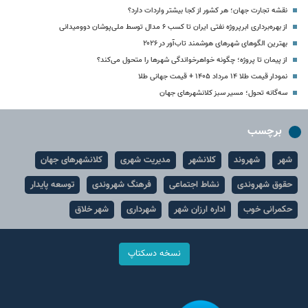
نقشه تجارت جهان؛ هر کشور از کجا بیشتر واردات دارد؟
از بهره‌برداری ابرپروژه نفتی ایران تا کسب ۶ مدال توسط ملی‌پوشان دوومیدانی
بهترین الگوهای شهرهای هوشمند تاب‌آور در ۲۰۲۶
از پیمان تا پروژه؛ چگونه خواهرخواندگی شهرها را متحول می‌کند؟
نمودار قیمت طلا ۱۴ مرداد ۱۴۰۵ + قیمت جهانی طلا
سه‌گانه تحول؛ مسیر سبز کلانشهرهای جهان
برچسب
شهر
شهروند
کلانشهر
مدیریت شهری
کلانشهرهای جهان
حقوق شهروندی
نشاط اجتماعی
فرهنگ شهروندی
توسعه پایدار
حکمرانی خوب
اداره ارزان شهر
شهرداری
شهر خلاق
نسخه دسکتاپ