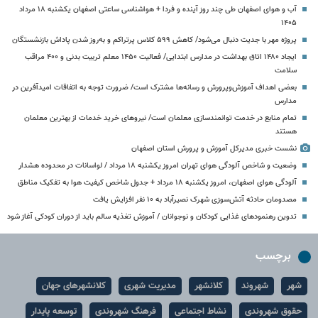
آب و هوای اصفهان طی چند روز آینده و فردا + هواشناسی ساعتی اصفهان یکشنبه ۱۸ مرداد
۱۴۰۵
پروژه مهر با جدیت دنبال می‌شود/ کاهش ۵۹۹ کلاس پرتراکم و به‌روز شدن پاداش بازنشستگان
ایجاد ۱۴۸۰ اتاق بهداشت در مدارس ابتدایی/ فعالیت ۱۴۵۰ معلم تربیت بدنی و ۴۰۰ مراقب
سلامت
بعضی اهداف آموزش‌وپرورش و رسانه‌ها مشترک است/ ضرورت توجه به اتفاقات امیدآفرین در
مدارس
تمام منابع در خدمت توانمندسازی معلمان است/ نیروهای خرید خدمات از بهترین معلمان
هستند
نشست خبری مدیرکل آموزش و پرورش استان اصفهان
وضعیت و شاخص آلودگی هوای تهران امروز یکشنبه ۱۸ مرداد / لواسانات در محدوده هشدار
آلودگی هوای اصفهان، امروز یکشنبه ۱۸ مرداد + جدول شاخص کیفیت هوا به تفکیک مناطق
مصدومان حادثه آتش‌سوزی شهرک نصیرآباد به ۱۰ نفر افزایش یافت
تدوین رهنمودهای غذایی کودکان و نوجوانان / آموزش تغذیه سالم باید از دوران کودکی آغاز شود
برچسب
شهر
شهروند
کلانشهر
مدیریت شهری
کلانشهرهای جهان
حقوق شهروندی
نشاط اجتماعی
فرهنگ شهروندی
توسعه پایدار