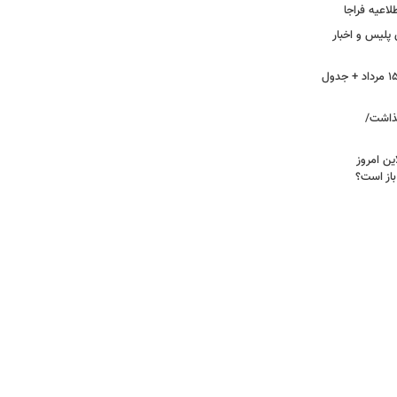
لاعیه فراجا
 پلیس و اخبار
آلودگی هوای اصفهان، امروز پنجشنبه ۱۵ مرداد + جدول
تی برجا گذاشت/
ین امروز