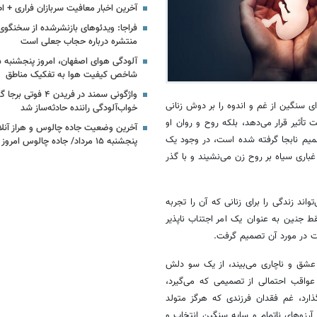
آخرین اخبار معافیت سربازان فراری + اط
فراجا: ویدئوهای بازنشرشده از سخنگوی
منتشره درباره حجاب جعلی است
شاخص کیفیت هوا به تفکیک مناطق
واژگونی سمند در فریدن ۴ فو
ی سنگین از غم و اندوه را بر دوش زنانی
خواب‌آلودگی راننده حادثه‌ساز شد
 تأثیر قرار می‌دهد، بلکه روح و روان او
آخرین وضعیت جاده چالوس و هراز آنلا
تصمیم نابجا گرفته شده است، در وجود یک
پنجشنبه ۱۵ مرداد/ جاده چالوس امروز باز است؟
غباری سیاه بر روح زن می‌نشیند و با گذر
ند زندگی را برای زنانی که آن را تجربه
قط جنین به عنوان یک امر اجتناب ناپذیر
حت در مورد آن تصمیم گرفت.
عشق و ناچاری می‌بیند، از یک سو دلش
واقب احتمالی از تصمیمی که می‌گیرد،
رد، غم فقدان فرزندی که هرگز متولد
رزوهای ناتمام و سایه سنگین انتخاب و