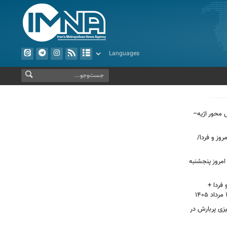
راش محور اژیه–
وز و فردا/
مروز پنجشنبه
فردا +
 پاییز ۱۴۰۵/ آیا پاییزی پربارش در