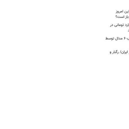
ین امروز
رسیکلت سنگین ۱۴ میلیارد تومانی در
از بهره‌برداری ابرپروژه نفتی ایران تا کسب ۶ مدال توسط
ران/ رگبار و