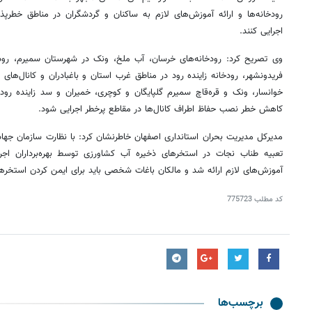
رودخانه‌ها و ارائه آموزش‌های لازم به ساکنان و گردشگران در مناطق خطرپذی
اجرایی کنند.
وی تصریح کرد: رودخانه‌های خرسان، آب ملخ، ونک در شهرستان سمیرم، رود
فریدونشهر
، رودخانه زاینده رود در مناطق غرب استان و باغبادران و کانال‌های
خوانسار، ونک و
قره‌قاچ
سمیرم گلپایگان و
کوچری
، خمیران و سد زاینده رود
کاهش خطر نصب حفاظ اطراف کانال‌ها در مقاطع پرخطر اجرایی شود.
مدیرکل مدیریت بحران استانداری اصفهان خاطرنشان کرد: با نظارت سازمان جه
تعبیه طناب نجات در استخرهای ذخیره آب کشاورزی توسط بهره‌برداران اجرا
آموزش‌های لازم ارائه شد و مالکان باغات شخصی باید برای ایمن کردن استخرها
کد مطلب
775723
برچسب‌ها