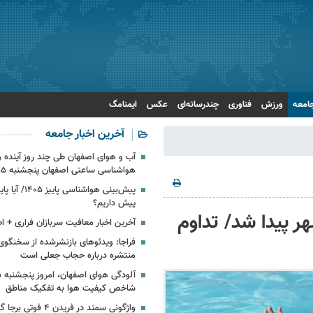
امعه
ورزش
فناوری
چندرسانه‌ای
عکس
ایمنامگ
آخرین اخبار جامعه
آب و هوای اصفهان طی چند روز آینده و 
هواشناسی ساعتی اصفهان پنجشنبه ۱۵ مرداد ۱۴۰۵
پیش‌بینی هواشناسی
پیش داریم؟
ر پیدا شد/ تداوم
آخرین اخبار معافیت سربازان فراری + اط
فراجا: ویدئوهای بازنشرشده از سخنگوی
منتشره درباره حجاب جعلی است
شاخص کیفیت هوا به تفکیک مناطق
واژگونی سمند در فریدن ۴ فو