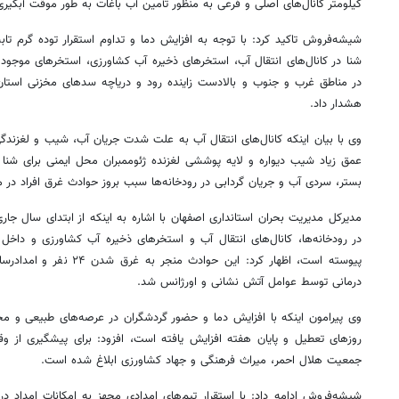
کیلومتر کانال‌های اصلی و فرعی به منظور تأمین آب باغات به طور موقت آبگی
شیشه‌فروش تاکید کرد: با توجه به افزایش دما و تداوم استقرار توده گرم تا
شنا در کانال‌های انتقال آب، استخرهای ذخیره آب کشاورزی، استخرهای موجود
در مناطق غرب و جنوب و بالادست زاینده رود و دریاچه سدهای مخزنی استان 
هشدار داد.
وی با بیان اینکه کانال‌های انتقال آب به علت شدت جریان آب، شیب و لغزندگ
عمق زیاد شیب دیواره و لایه پوششی لغزنده
ژئوممبران
محل ایمنی برای شنا 
بستر، سردی آب و جریان گردابی در رودخانه‌ها سبب بروز حوادث غرق افراد در م
در رودخانه‌ها، کانال‌های انتقال آب و استخرهای ذخیره آب کشاورزی و دا
پیوسته است، اظهار کرد: این ح
درمانی توسط عوامل آتش نشانی و اورژانس شد.
وی پیرامون اینکه با افزایش دما و حضور گردشگران در عرصه‌های طبیعی و مج
روزهای تعطیل و پایان هفته افزایش یافته است، افزود: برای پیشگیری از وق
جمعیت هلال احمر، میراث فرهنگی و جهاد کشاورزی ابلاغ شده است.
شیشه‌فروش ادامه داد: با استقرار تیم‌های امدادی مجهز به امکانات امداد د