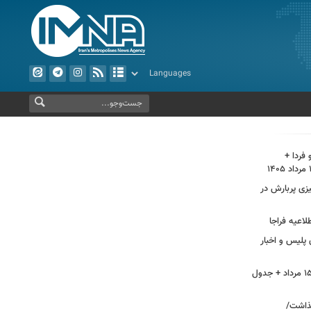
فردا +
 پاییز ۱۴۰۵/ آیا پاییزی پربارش در
لاعیه فراجا
 پلیس و اخبار
آلودگی هوای اصفهان، امروز پنجشنبه ۱۵ مرداد + جدول
تی برجا گذاشت/