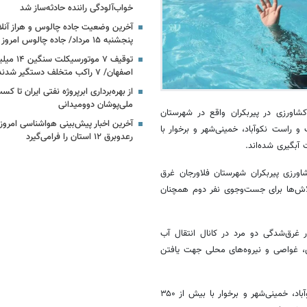
خواب‌آلودگی راننده حادثه‌ساز شد
آخرین وضعیت جاده چالوس و هراز آنلا
پنجشنبه ۱۵ مرداد/ جاده چالوس امروز باز است؟
توقیف ۷ موتو
اصفهان/ ۷ راکب متخلف دستگیر شدند
ملی‌پوشان دوومیدانی
 کشاورزی در
پیربکران
واقع در شهرستان
آخرین اخبار پیش‌بینی هواشناسی امروز ای
چپ و راست
نکوآباد
، خمینی‌شهر و برخوار با
رعدوبرق ۱۲ استان را فرامی‌گیرد
شاورزی
پیربکران
شهرستان فلاورجان غرق
لاش‌ها برای جست‌وجوی نفر دوم همچنان
 غرق‌شدگی دو مرد در کانال انتقال آب
دی، غواصی و نیروه‌های محلی جهت یافتن
باد
، خمینی‌شهر و برخوار با بیش از ۳۵۰