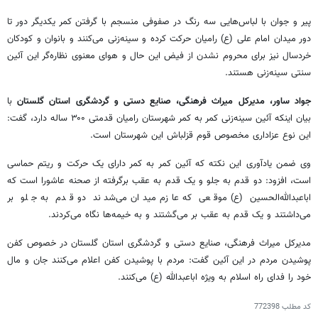
پیر و جوان با لباس‌هایی سه رنگ در صفوفی منسجم با گرفتن کمر یکدیگر دور تا
دور میدان امام علی (
ع)
رامیان حرکت کرده و سینه‌زنی می‌کنند و بانوان و کودکان
خردسال نیز برای محروم نشدن از فیض این حال و هوای معنوی نظاره‌گر این آئین
سنتی سینه‌زنی هستند.
جواد
ساور
، مدیرکل میراث فرهنگی، صنایع دستی و گردشگری استان
گلستان
با
بیان اینکه آئین سینه‌زنی کمر به کمر شهرستان رامیان قدمتی ۳۰۰ ساله دارد، گفت:
این نوع عزاداری مخصوص قوم قزلباش این شهرستان است.
وی ضمن یادآوری این نکته که آئین کمر به کمر دارای یک حرکت و ریتم حماسی
است، افزود: دو قدم به جلو و یک قدم به عقب برگرفته از صحنه عاشورا است که
اباعبدالله‌الحسین (
ع)
موقعی که عازم میدان می‌شدند دو قدم به جلو بر
می‌داشتند و یک قدم به عقب بر می‌گشتند و به خیمه‌ها نگاه می‌کردند.
مدیرکل میراث فرهنگی، صنایع دستی و گردشگری استان گلستان در خصوص کفن
پوشیدن مردم در این آئین گفت: مردم با پوشیدن کفن اعلام می‌کنند جان و مال
خود را فدای راه اسلام به ویژه اباعبدالله (
ع)
می‌کنند.
کد مطلب
772398