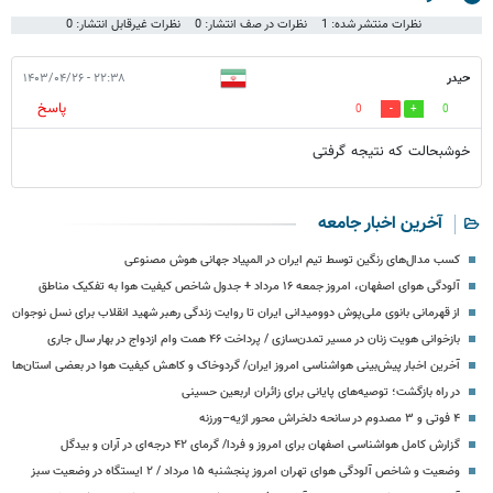
نظرات منتشر شده: 1
نظرات در صف انتشار: 0
نظرات غیرقابل انتشار: 0
حیدر
۲۲:۳۸ - ۱۴۰۳/۰۴/۲۶
پاسخ
0
0
خوشبحالت که نتیجه گرفتی
آخرین اخبار جامعه
کسب مدال‌های رنگین توسط تیم ایران در المپیاد جهانی هوش مصنوعی
آلودگی هوای اصفهان، امروز جمعه ۱۶ مرداد + جدول شاخص کیفیت هوا به تفکیک مناطق
از قهرمانی بانوی ملی‌پوش دوومیدانی ایران تا روایت زندگی رهبر شهید انقلاب برای نسل نوجوان
بازخوانی هویت زنان در مسیر تمدن‌سازی / پرداخت ۴۶ همت وام ازدواج در بهار سال جاری
آخرین اخبار پیش‌بینی هواشناسی امروز ایران/ گردوخاک و کاهش کیفیت هوا در بعضی استان‌ها
در راه بازگشت؛ توصیه‌های پایانی برای زائران اربعین حسینی
۴ فوتی و ۳ مصدوم در سانحه دلخراش محور اژیه–ورزنه
گزارش کامل هواشناسی اصفهان برای امروز و فردا/ گرمای ۴۲ درجه‌ای در آران و بیدگل
وضعیت و شاخص آلودگی هوای تهران امروز پنجشنبه ۱۵ مرداد / ۲ ایستگاه در وضعیت سبز