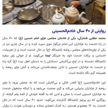
روایتی از ۴۰ سال خادم‌الحسینی
محمد مطلبی
فشارکی
، یکی از خادمان مجلس عزای امام حسین (
ع)
که ۴۰ سال
در راه خدمت به عزاداران این امام بزرگوار موی سپید کرده و در سال جاری نیز در
یکی از چای‌خانه‌های مجلس روضه اباعبدالله (
ع)
در حال خدمت است و از تجربیات،
احساس و برکات خدمت خود به خبرنگار
ایمنا
می‌گوید، او از جوانی پای سفره
اباعبدالله نشسته و در اوج بی‌آلایشی دستانش را به دستان اهل بیت (
ع)
گره زده
و خدمت به عزاداران حسینی را لذتی وصف‌ناشدنی می‌داند و آتش چای روضه را
همیشه گرم نگه داشته است.
این خادم‌الحسین (
ع)
آنقدر خاکی و بی‌آلایش است که به محض ورود با چای
روضه از عزاداران پذیرایی می‌کند و گرم صحبت می‌شود و با اینکه مشغول خدمت
به عزاداران حسینی است، با منش و ادبی که به گفته خودش از ائمه وام گرفته، از
روزگاری که زیر پرچم اباعبدالله گذارنده، می‌گوید: حدود ۴۰ سال است که در حال
خدمت به ۱۴ معصوم هستم، به کمک اعضای محله و دوستان هیئت را برقرار