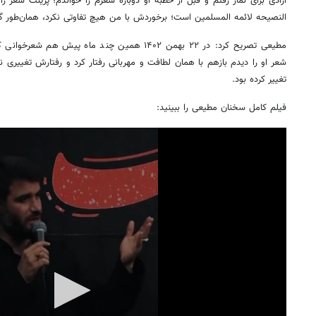
آزادی برای نماز رفتم و قبل از خطبه او دوباره شعرم را خواندم؛ پرینت شعر ر
النصیحه
لائمه
المسلمین است؛ برخوردش با من هیچ تفاوتی نکرد، همان‌طور گرم
مطیعی تصریح کرد: در ۲۲ بهمن ۱۴۰۲ همین چند ماه پیش
شعر او را دیدم بازهم با همان لطافت و مهربانی رفتار کرد و رفتارش تغییری نکر
تغییر کرده بود.
فیلم کامل سخنان مطیعی را ببینید: