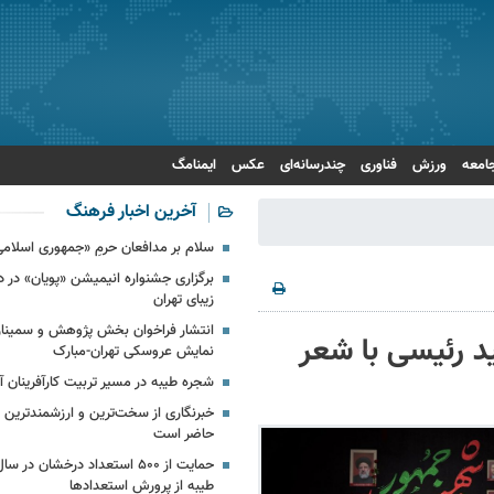
امعه
ورزش
فناوری
چندرسانه‌ای
عکس
ایمنامگ
آخرین اخبار فرهنگ
سلام بر مدافعان حرمِ «جمهوری اسلامی
برگزاری جشنواره انیمیشن «پویان» در 
زیبای تهران
انتشار فراخوان بخش پژوهش و سمینار
د رئیسی با شعر
نمایش عروسکی تهران-مبارک
شجره طیبه در مسیر تربیت کارآفرینان آی
خبرنگاری از سخت‌ترین و ارزشمندترین
حاضر است
حمایت از ۵۰۰ استعداد درخشان د
طیبه از پرورش استعدادها