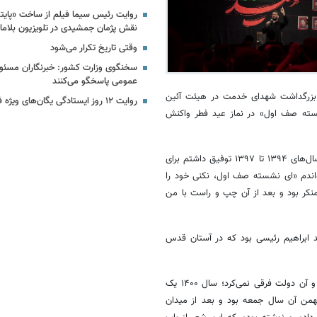
نقش پژمان جمشیدی در تلویزیون بلاما
وقتی تاریخ تکرار می‌شود
سخنگوی وزارت کشور: خبرنگاران مسئولان 
عمومی پاسخگو می‌کنند
بزرگداشت شهدای خدمت در هیئت آئین
روایت ۱۲ روز ایستادگی یگان‌های ویژه فراجا
ه صف اول» در نماز عید فطر واکنش
مطیعی در این مراسم اظهار کرد: من درباره این شعر هیچ‌وقت حرف نزدم؛ در سال‌های ۱۳۹۴ تا ۱۳۹۷ توفیق داشتم برای
ای
نشسته صف اول، نکنی خود را
کر بود و بعد از آن چپ و راست با من
د ابراهیم رئیسی بود که در آستان قدس
مداح اهل بیت گفت: با خدا عهد بسته بودم صدای مردم باشم و این دولت و آن دولت فرقی نمی‌کرد؛ سال ۱۴۰۰ یک
واندم، برایم مهم بود چطور در این دولت با من برخورد می‌شود؛ ۲۲ بهمن آن سال جمعه بود و بعد از میدان