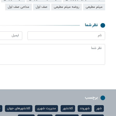
میثم مطیعی
روضه میثم مطیعی
صف اول
مداحی صف اول
نظر شما
برچسب
شهر
شهروند
کلانشهر
مدیریت شهری
کلانشهرهای جهان
ح