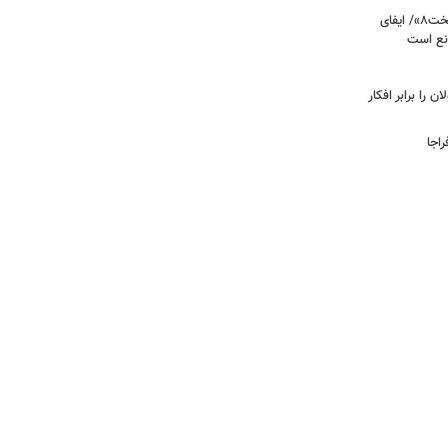
روایت رئیس سیما فیلم از ساخت «پایتخت۸»/ ایفای
نع است
را برابر افکار