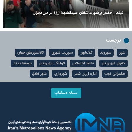
فیلم | حضور پرشور عاشقان سیدالشهدا (ع) در مرز مهران
برچسب
شهر
شهروند
کلانشهر
مدیریت شهری
کلانشهرهای جهان
حقوق شهروندی
نشاط اجتماعی
فرهنگ شهروندی
توسعه پایدار
حکمرانی خوب
اداره ارزان شهر
شهرداری
شهر خلاق
نسخه دسکتاپ