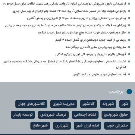
از قهرمانی بانوی ملی‌پوش دوومیدانی ایران تا روایت زندگی رهبر شهید انقلاب برای نسل نوجوان
بازخوانی هویت زنان در مسیر تمدن‌سازی / پرداخت ۴۶ همت وام ازدواج در بهار سال جاری
پخش زنده برنامه‌های ورزشی امروز جمعه ۱۶ مرداد از تلویزیون و پخش آنلاین
زورشان به فولاد مبارکه و سپاهان نرسیده حالا حاشیه می‌سازند/ ما به این دو مجموعه می‌بالیم
حال ذوب‌آهن بسیار خوب است/ هیچ بهانه‌ای برای فصل جدید نداریم
رونمایی از کیت جدید ذوب‌آهن برای فصل آینده + فیلم
مدیرعامل پرسپولیس سفیر افتخاری چوگان شد
قهرمانی بانوی ملی‌پوش دوومیدانی ایران با رکوردشکنی
نشست تخصصی معاونان فرهنگی باشگاه‌های لیگ برتر فوتبال به میزبانی باشگاه سپاهان و شهر
اصفهان
آینده نامعلوم مهدی طارمی در المپیاکوس
برچسب
شهر
شهروند
کلانشهر
مدیریت شهری
کلانشهرهای جهان
حقوق شهروندی
نشاط اجتماعی
فرهنگ شهروندی
توسعه پایدار
حکمرانی خوب
اداره ارزان شهر
شهرداری
شهر خلاق