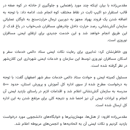
مقدس‌زاده با بیان اینکه چند مورد راهنمایی و جلوگیری از حادثه در کوه
صفه
در
قالب استقرار دو اکیپ ثابت در نقاط مختلف کوه انجام شد، ادامه داد: با توجه به
اضافه شدن یک فروند پهپاد مجهز به دوربین
ترمال
حرارت‌سنج به ناوگان عملیاتی
سازمان آتش‌نشانی، رصد حرارت داخل چادرهای مسافران شب‌خواب در باغ فدک از
این طریق انجام خواهد شد و این خدمت جدیدی برای ارتقای ایمنی مسافران
نوروزی است.
وی خاطرنشان کرد: تدابیری برای رعایت نکات ایمنی ستاد دائمی خدمات سفر و
اسکان مسافران نوروزی توسط این سازمان و خدمات ایمنی شهرداری این کلان‌شهر
در نظر گرفته شده است.
مسئول کمیته ایمنی و حوادث ستاد دائمی خدمات سفر شهر اصفهان گفت: با توجه
به درخواست مطرح شده از سوی اداره کل آموزش و پرورش استان، حدود ۵۰۰
مدرسه به سازمان آتش‌نشانی اعلام شد و اقدامات لازم در راستای بازدید ایمنی آن
انجام و ایرادات ایمنی آن نیز
احصا
شد و نتیجه کلی برای مرتفع شدن به این اداره
کل ارسال شده است.
مقدس‌زاده افزود: از هتل‌ها، مهمان‌پذیرها و خوابگاه‌های دانشجویی مورد درخواست
بازدید کردیم و نکات ایمنی آن به اتحادیه‌ها و انجمن‌های مربوطه اعلام شد.