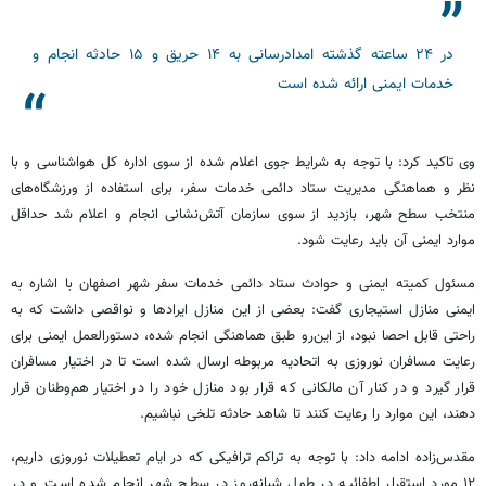
در ۲۴ ساعته گذشته امدادرسانی به ۱۴ حریق و ۱۵ حادثه انجام و
خدمات ایمنی ارائه شده است
وی تاکید کرد: با توجه به شرایط جوی اعلام شده از سوی اداره کل هواشناسی و با
نظر و هماهنگی مدیریت ستاد دائمی خدمات سفر، برای استفاده از ورزشگاه‌های
منتخب سطح شهر، بازدید از سوی سازمان آتش‌نشانی انجام و اعلام شد حداقل
موارد ایمنی آن باید رعایت شود.
مسئول کمیته ایمنی و حوادث ستاد دائمی خدمات سفر شهر اصفهان با اشاره به
ایمنی منازل استیجاری گفت: بعضی از این منازل ایرادها و نواقصی داشت که به
راحتی قابل
احصا
نبود، از این‌رو طبق هماهنگی انجام شده، دستورالعمل ایمنی برای
رعایت مسافران نوروزی به اتحادیه مربوطه ارسال شده است تا در اختیار مسافران
قرار گیرد و در کنار آن مالکانی که قرار بود منازل خود را در اختیار هم‌وطنان قرار
دهند، این موارد را رعایت کنند تا شاهد حادثه تلخی نباشیم.
مقدس‌زاده ادامه داد: با توجه به تراکم ترافیکی که در ایام تعطیلات نوروزی داریم،
۱۲ مورد استقرار اطفائیه در طول شبانه‌روز در سطح شهر انجام شده است و در