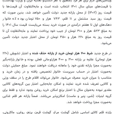
ویتامین‌های لازم برای هر فرد (منطبق با نظر انستیتو تغذیه ایران و وزارت بهداشت)
با قیمت‌های مبنای سال ۱۴۰۱ انتخاب شده است و مابه‌التفاوت آن قیمت‌ها با
قیمت روز (۱۴۰۲) از محل یارانه جدید دولت تأمین خواهد شد، بدین صورت که
قیمت روز سبد مشتمل بر ١١ قلم، ۷۴۳ هزار و ۷۵۰ تومان بوده که خانوار
دهک‌های اول تا هفتم درآمدی در صورت خرید بسته می‌بایست قیمت سال ۱۴۰۱ را
به مبلغ ۵۲۳ هزار و ۳۰۰ تومان از جیب خود پرداخت نمایند و مابه‌التفاوت آن تا
قیمت روز به مبلغ ۲۲۰ هزار و ۴۵۰ تومان از محل اعتبار جدید دولت تأمین
می‌شود.
در طرح جدید
شرط ۲۰۰ هزار تومان خرید از یارانه حذف شده
و اعتبار تشویقی (۲۲۰
هزار تومانی) علاوه بر یارانه ۳۰۰ و ۴۰۰ هزارتومانی فعلی بوده و خانوار یارانه‌بگیر
به‌صورت مجزا یارانه نقدی خود را ماهانه دریافت خواهند نمود. مبلغ حمایتی دولت
به‌صورت اعتبار در حساب سرپرست خانوار تخصیص یافته و در زمان خرید و
متناسب با میزان خرید مصرف می‌شود. خانوار می‌تواند اقلام طرح را در سقف وزنی
و کالایی تعریف شده خرید نمایند و امکان جابه‌جایی اعتبار بین گروه‌های کالایی
مقدور نبوده به‌عنوان مثال با اعتبار برنج امکان خرید روغن وجود ندارد و فقط برای
گروه لبنیات (شیر، پنیر و ماست) امکان‌پذیر می‌باشد. ضمناً یارانه هر قلم غذایی
به‌صورت مجزا پرداخت خواهد شد.
یازده قلم کالای اساسی شامل گوشت مرغ، گوشت قرمز، برنج، روغن، ماکارونی،