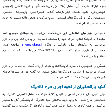
۵- متقاضیان استفاده از کالابرگ الکترونیکی می‌توانند با مراجعه به فروشگاه‌های
طرف قرارداد شبکه ملّی اعتبار (۲۱۰ هزار فروشگاه خُرد و فروشگاه‌های زنجیره‌ای
افق‌کوروش،
جانبو
، هفت،
دیلی‌مارکت
، گندم،
هایپرفامیلی
، وال‌مارکت، محسن،
مینومارت
، ترقی و فروشگاه‌های اینترنتی اسنپ مارکت و
دیجی
کالا) نسبت به خرید
اقلام اساسی اقدام نمایند.
هموطنان عزیز برای شناسایی این فروشگاه‌ها می‌توانند به نرم‌افزار کاربردی شما
مراجعه و فروشگاه‌های اطراف خود را مشاهده نمایند. برای دریافت این نرم افزار
می‌توانند به سکوهای بازار، مای‌کت یا وبگاه
shoma.sfara.ir
مراجعه کنند،
همچنین از طریق اجرای کد دستوری #۱۴۶۳*۵۰۰* می‌توانند لینک نصب این
نرم‌افزار را دریافت کنند.
عسگریان همچنین در مورد فروشگاه‌های طرف قرارداد گفت: با نصب نرم افزار
«شما» می‌توانید از نشانی فروشگاه‌ها مطلع شوید. به گفته وی در شهرها فاصله
شهروندان از فروشگاه ۱۵۰ تا ۱۷۹ متر است.
گلایه یارانه‌بگیران از نحوه اجرای طرح کالابرگ
برخی شهروندان هم در تماس با فارس گلایه کردند که اعتبار تشویقی کالابرگ به
حسابشان شارژ شده، اما برای خرید کالاهای سبد کالابرگ، فروشندگان آنان را مجبور
می‌کنند، از همه کالاها به مقدار جزئی خرید کنند و کالاهای گران‌قیمت مانند گوشت