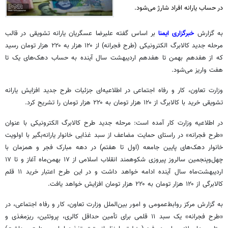
در حساب یارانه افراد شارژ می‌شود.
به گزارش
خبرگزاری ایمنا
بر اساس گفته علیرضا عسگریان یارانه تشویقی در قالب
مرحله جدید کالابرگ الکترونیکی (طرح
فجرانه
) از ۱۲۰ هزار به ۲۲۰ هزار تومان رسید
که از هفدهم بهمن تا هفدهم اردیبهشت سال آینده به حساب دهک‌های یک تا
هفت واریز می‌شود.
وزارت تعاون، کار و رفاه اجتماعی در اطلاعیه‌ای جزئیات طرح جدید افزایش یارانه
تشویقی خرید با کالابرگ از ۱۲۰ هزار تومان به ۲۲۰ هزار تومان را تشریح کرد.
در اطلاعیه وزارت کار آمده است: مرحله جدید طرح کالابرگ الکترونیکی با عنوان
«طرح
فجرانه
» در راستای حمایت مضاعف از سبد غذایی خانوار یارانه‌بگیر با اولویت
خانوار دهک‌های پایین جامعه (اول تا هفتم) در دهه مبارک فجر و همزمان با
چهل‌وپنجمین
سالروز پیروزی شکوهمند انقلاب اسلامی از ۱۷ بهمن‌ماه آغاز و تا ۱۷
اردیبهشت‌ماه سال آینده ادامه خواهد داشت و در این طرح اعتبار خرید ۱۱ قلم
کالابرگی از ۱۲۰ هزار تومان به ۲۲۰ هزار تومان افزایش خواهد یافت.
به گزارش مرکز روابط‌عمومی و امور بین‌الملل وزارت تعاون، کار و رفاه اجتماعی، در
«طرح
فجرانه
» یک سبد ۱۱ قلمی برای تأمین حداقل کالری، پروتئین، ریزمغذی و