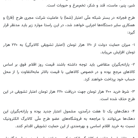
شیر، پنیر، ماست، قند و شکر، تخم‌مرغ و حبوبات است.
طرح
فجرانه
در بستر شبکه ملّی اعتبار (شما) با عاملیت شرکت مجری طرح (
فارا
) و
همکاری سایر دستگاه‌ها اجرایی خواهد شد، در این راستا موارد زیر باید مدنظر قرار
گیرد:
۱- میزان حمایت دولت از ۱۲۰ هزار تومان (اعتبار تشویقی کالابرگی) به ۲۲۰ هزار
تومان افزایش می‌یابد.
۲- یارانه‌بگیران متقاضی باید توجه داشته باشند قیمت روز اقلام فوق بر اساس
کالاهای مرجع بوده و در خصوص کالاهایی با قیمت بالاتر مابه‌التفاوت را از محل
حساب خود پرداخت خواهند کرد.
۳- شرط خرید ۲۰۰ هزار تومان جهت دریافت ۲۲۰ هزار تومان اعتبار تشویقی در این
طرح حذف شده است.
۴- دهک‌های یک تا هفت درآمدی، مشمول اعتبار جدید بوده و یارانه‌بگیران این
دهک‌ها می‌توانند با مراجعه به فروشگاه‌های عضو طرح ملّی کالابرگ الکترونیک
نسبت به خرید اقلام اساسی و بهره‌مندی از این حمایت تشویقی اقدام کنند.