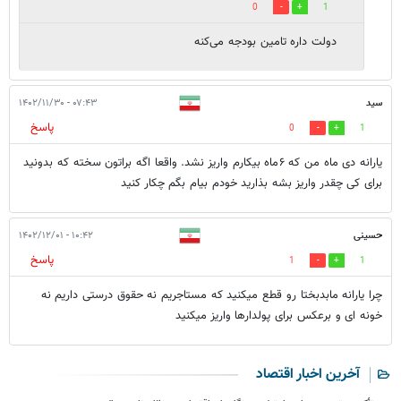
0
1
دولت داره تامین بودجه می‌کنه
سید
۰۷:۴۳ - ۱۴۰۲/۱۱/۳۰
پاسخ
0
1
یارانه دی ماه من که ۶ماه بیکارم واریز نشد. واقعا اگه براتون سخته که بدونید
برای کی چقدر واریز بشه بذارید خودم بیام بگم چکار کنید
حسینی
۱۰:۴۲ - ۱۴۰۲/۱۲/۰۱
پاسخ
1
1
چرا یارانه مابدبختا رو قطع میکنید که مستاجریم نه حقوق درستی داریم نه
خونه ای و برعکس برای پولدارها واریز میکنید
آخرین اخبار اقتصاد