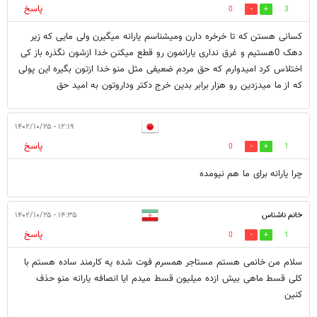
پاسخ
0
3
کسانی هستن که تا خرخره دارن ومیشناسم یارانه میگیرن ولی مایی که زیر
دهک 0هستیم و غرق نداری یارانمون رو قطع میکنن خدا ازشون نگذره باز کی
اختلاس کرد امیدوارم که حق مردم ضعیفی مثل منو خدا ازتون بگیره این پولی
که از ما میدزدین رو هزار برابر بدین خرج دکتر وداروتون به امید حق
۱۲:۱۹ - ۱۴۰۲/۱۰/۲۵
پاسخ
0
1
چرا یارانه برای ما هم نیومده
خانم ناشناس
۱۴:۳۵ - ۱۴۰۲/۱۰/۲۵
پاسخ
0
1
سلام من خانمی هستم مستاجر همسرم فوت شده یه کارمند ساده هستم با
کلی قسط ماهی بیش ازده میلیون قسط میدم ایا انصافه یارانه منو حذف
کنین