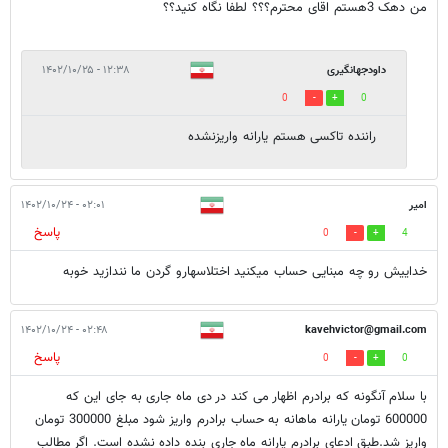
من دهک 3هستم اقای محترم؟؟؟ لطفا نگاه کنید؟؟
داودجهانگیری
۱۲:۳۸ - ۱۴۰۲/۱۰/۲۵
0
0
راننده تاکسی هستم یارانه واریزنشده
امیر
۰۲:۰۱ - ۱۴۰۲/۱۰/۲۴
پاسخ
0
4
خداییش رو چه مبنایی حساب میکنید اختلاسهارو گردن ما نندازید خوبه
۰۲:۴۸ - ۱۴۰۲/۱۰/۲۴
kavehvictor@gmail.com
پاسخ
0
0
با سلام آنگونه که برادرم اظهار می کند در دی ماه جاری به جای این که
600000 تومان یارانه ماهانه به حساب برادرم واریز شود مبلغ 300000 تومان
واریز شد.طبق ادعای برادرم یارانه ماه جاری بنده داده نشده است. اگر مطالب