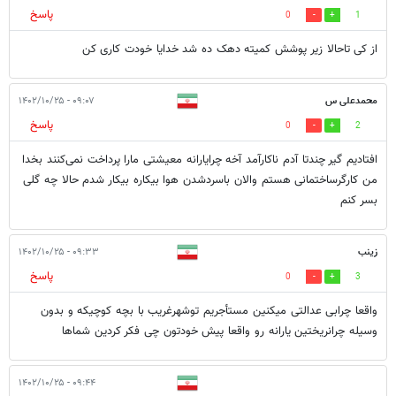
پاسخ
0
1
از کی تاحالا زیر پوشش کمیته دهک ده شد خدایا خودت کاری کن
محمدعلی س
۰۹:۰۷ - ۱۴۰۲/۱۰/۲۵
پاسخ
0
2
افتادیم گیر چندتا آدم ناکارآمد آخه چرایارانه معیشتی مارا پرداخت نمی‌کنند بخدا
من کارگرساختمانی هستم والان باسردشدن هوا بیکاره بیکار شدم حالا چه گلی
بسر کنم
زینب
۰۹:۳۳ - ۱۴۰۲/۱۰/۲۵
پاسخ
0
3
واقعا چرابی عدالتی میکنین مستأجریم توشهرغریب با بچه کوچیکه و بدون
وسیله چرانریختین یارانه رو واقعا پیش خودتون چی فکر کردین شماها
۰۹:۴۴ - ۱۴۰۲/۱۰/۲۵