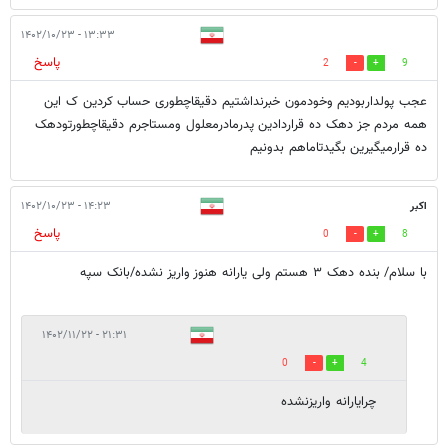
۱۳:۳۳ - ۱۴۰۲/۱۰/۲۳
پاسخ
2
9
عجب پولداربودیم وخودمون خبرنداشتیم دقیقاچطوری حساب کردین ک این
همه مردم جز دهک ده قراردادین پدرمادرمعلول ومستاجرم دقیقاچطورتودهک
ده قرارمیگیرین بگیدتاماهم بدونیم
اکبر
۱۴:۲۳ - ۱۴۰۲/۱۰/۲۳
پاسخ
0
8
با سلام/ بنده دهک ۳ هستم ولی یارانه هنوز واریز نشده/بانک سپه
۲۱:۳۱ - ۱۴۰۲/۱۱/۲۲
0
4
چرایارانه واریزنشده