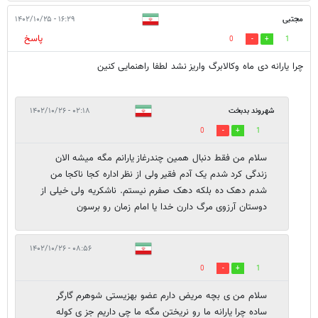
مجتبی
۱۶:۲۹ - ۱۴۰۲/۱۰/۲۵
پاسخ
0
1
چرا یارانه دی ماه وکالابرگ واریز نشد لطفا راهنمایی کنین
شهروند بدبخت
۰۲:۱۸ - ۱۴۰۲/۱۰/۲۶
0
1
سلام من فقط دنبال همین چندرغاز یارانم مگه میشه الان
زندگی کرد شدم یک آدم فقیر ولی از نظر اداره کجا ناکجا من
شدم دهک ده بلکه دهک صفرم نیستم. ناشکریه ولی خیلی از
دوستان آرزوی مرگ دارن خدا یا امام زمان رو برسون
۰۸:۵۶ - ۱۴۰۲/۱۰/۲۶
0
1
سلام من ی بچه مریض دارم عضو بهزیستی شوهرم گارگر
ساده چرا یارانه ما رو نریختن مگه ما چی داریم جز ی کوله