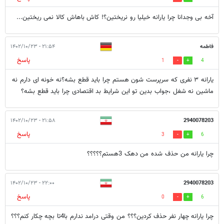
آخه بی وجدانا چرا یارانه خیلیا رو نریختین؟! کاش باهاش کالا نمی ریختین...
فاطمه
۲۱:۵۴ - ۱۴۰۲/۱۰/۲۳
پاسخ
1
4
یارانه ۳ نفری که سرپرست شون هستم چرا باید قطع بشه؟نه خونه ای دارم نه
ماشین نه شغل ،جواب بدین تو این شرایط بد اقتصادی چرا باید قطع بشه؟
۲۱:۵۸ - ۱۴۰۲/۱۰/۲۳
2940078203
پاسخ
3
6
چرا یارانه من حذف شده من دهک 3هستم؟؟؟؟؟
۲۲:۰۰ - ۱۴۰۲/۱۰/۲۳
2940078203
پاسخ
0
6
چرا یارانه چهار نفر حذف کردین؟؟؟ من وقتی درامد ندارم با4تا بچه چکار کنم؟؟؟