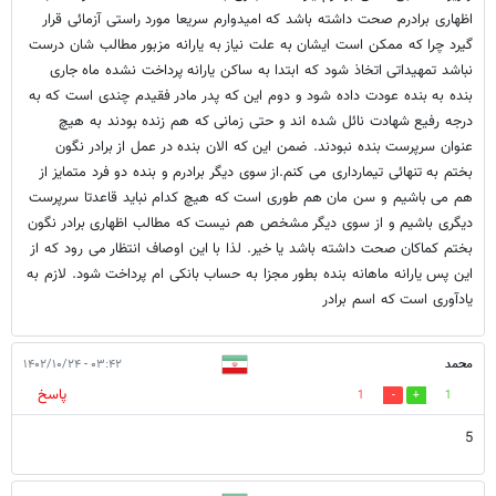
اظهاری برادرم صحت داشته باشد که امیدوارم سریعا مورد راستی آزمائی قرار
گیرد چرا که ممکن است ایشان به علت نیاز به یارانه مزبور مطالب شان درست
نباشد تمهیداتی اتخاذ شود که ابتدا به ساکن یارانه پرداخت نشده ماه جاری
بنده به بنده عودت داده شود و دوم این که پدر مادر فقیدم چندی است که به
درجه رفیع شهادت نائل شده اند و حتی زمانی که هم زنده بودند به هیچ
عنوان سرپرست بنده نبودند. ضمن این که الان بنده در عمل از برادر نگون
بختم به تنهائی تیمارداری می کنم.از سوی دیگر برادرم و بنده دو فرد متمایز از
هم می باشیم و سن مان هم طوری است که هیچ کدام نباید قاعدتا سرپرست
دیگری باشیم و از سوی دیگر مشخص هم نیست که مطالب اظهاری برادر نگون
بختم کماکان صحت داشته باشد یا خیر. لذا با این اوصاف انتظار می رود که از
این پس یارانه ماهانه بنده بطور مجزا به حساب بانکی ام پرداخت شود. لازم به
یادآوری است که اسم برادر
محمد
۰۳:۴۲ - ۱۴۰۲/۱۰/۲۴
پاسخ
1
1
5