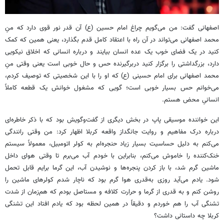
اصفهانی گفت: من می‌گویم چراغ امام حسین (ع) آن قدر نور قوی دارد که منِ
محمد اصفهانی می‌تواند در آن راه با اعتقاد کامل قدم بگذارد، یعنی همین که کمک
کنید در یک فضای خوب یک عده انسان بیایند و درباره انسانی که اخلاق نیکویی
دارد، بزرگداشتی را برگزار کنید دربرگیرنده حس و حال خوبی است یعنی وقتی منِ
محمد اصفهانی برای امام حسینی (ع) که او را با این شخصیتی که توصیف کردم،
می‌خوانم حس بسیار خوبی است؛ گویی که مشغول خوانش یک قطعه کاملاً
انسانیِ محض هستم.
این خواننده موسیقی پاپ در بخش دیگری از گفت‌وگویش بود که با ذکر خاطره‌ای
درباره درک مفاهیم و روایت جانگداز واقعه کربلا اظهار کرد: من وقتی رانندگی
می‌کنم به دلیل حساسیت بسیار زیاد حنجره‌ام به کولر اتومبیل، معمولاً سیستم
خنک‌کننده را خاموش می‌کنم، بنابراین با خودم آب می‌برم تا وقتی هوای داخل
ماشین گرم شد، با باز کردن پنجره‌ها و نوشیدن آب، این گرما برایم قابل تحمل
شود. یادم می‌آید روزی به‌قدری هوا گرم بود که ناچار شدم کولرهای ماشین را
روشن کنم و به قدری از گرما و حرارت کلافه و
مستاصل
بودم که هم‌زمان از شدت
تشنگی آب را هم خوردم و دقیقاً در همین لحظه بود که یادم افتاد این تشنگی
کربلا چه داستانی داشت؟