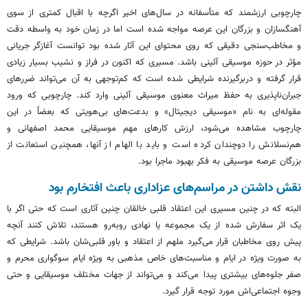
چارچوبی ارزشمند که متأسفانه در سال‌های اخیر اگرچه با اقبال کمتری از سوی
آهنگسازان و بزرگان این عرصه مواجه شده است اما در زمان خود به واسطه دقت
و مخاطب‌
سنجی
دقیقی که روی محتوای این آثار شده بود توانست آغازگر جریانی
مؤثر در حوزه موسیقی آئینی باشد. مسیری که اکنون در فراز و نشیب بسیار زیادی
قرار گرفته و دربرگیرنده شرایطی شده است که کم‌توجهی به آن می‌تواند ضررهای
جبران‌ناپذیری به حفظ میراث معنوی موسیقی آئینی وارد کند. چارچوبی که ورود
مقوله‌ای به نام «موسیقی دیجیتال» و بدعت‌های بی‌هویتی که بعضاً در این
چارچوب مشاهده می‌شود، ارزش کارهای مهم موسیقایی محمد اصفهانی و
هم‌نسلانش را دوچندان کرده است و باید با الهام از آنها، همچنین استعانت از
بزرگان عرصه موسیقی به فکر بهبود ماجرا بود.
نقش داشتن در مراسم‌های عزاداری باعث افتخارم بود
البته که در چنین مسیری این اعتقاد قلبی خالقان چنین آثاری است که حتی اگر با
یک اثر سفارش شده از یک مجموعه یا نهادی روبه‌رو هستند، تلاش کنند آنچه
پیش روی مخاطبان قرار می‌گیرد
ملهم
از اعتقاد و باور قلبی‌شان باشد. شرایطی که
به صورت ویژه در ایام و مناسبت‌های خاص مذهبی به ویژه ایام سوگواری محرم و
صفر جلوه‌های بیشتری پیدا می‌کند و می‌تواند از جهات مختلف موسیقایی و حتی
وجوه اجتماعی‌اش مورد توجه قرار گیرد.