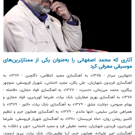
آثاری که محمد اصفهانی را به‌عنوان یکی از ممتازترین‌های
موسیقی معرفی کرد
«تنهاترین سردار - ۱۳۷۵» به آهنگسازی مجید انتظامی، «گلچین - ۱۳۷۶» به
آهنگسازی فریدون شهبازیان، علی
بکان
، مجید
اخشابی
، شهریار
فریوسفی
، منوچهر
بیگلری، محمد
میرزمانی
، «حسرت - ۱۳۷۷» به آهنگسازی
فواد
حجازی، «فاصله -
۱۳۷۸» به آهنگسازی بهروز صفاریان، بابک بیات، علیرضا کهن‌دیری،
فواد
حجازی و
بهنام صبوحی، «ولایت عشق - ۱۳۷۹» به آهنگسازی بابک بیات، «النور - ۱۳۷۹» با
همراهی عباس سلیمی، «تنها ماندم - ۱۳۷۹» به آهنگسازی همایون خرم و تنظیم
کامبیز روشن روان، «ماه غریبستان- ۱۳۸۰» به آهنگسازی شهریار
فریوسفی
، علیرضا
کهن‌دیری، فریدون شهبازیان، محمد حقیقی فرد و مجید
اخشابی
، «نون و دلقک» به
آهنگساز
ی
امیر علیزاده، همایون خرم، آریا عظیمی‌نژاد، بابک بیات، پیروز ارجمند،