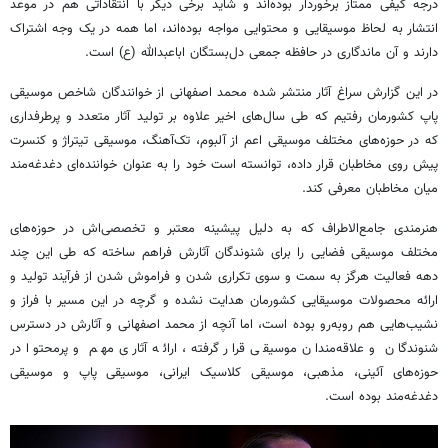
درجه کیفی ممتاز برخوردار بوده‌اند و شاید برخی دیگر با انتقاداتی هم در موعد
انتشار به لحاظ موسیقایی و محتوایی مواجه بوده‌اند، اما همه در یک وجه اشتراک
دارند و آن ماندگاری در حافظه جمعی دل‌بستگان اباعبدالله (
ع)
است.
در این گزارش سراغ آثار منتشر شده محمد اصفهانی از خوانندگان شاخص موسیقی
پاپ کشورمان رفتیم که طی سال‌های اخیر علاوه بر تولید آثار متعدد و پرطرفداری
که در حوزه‌های مختلف موسیقی اعم از آلبوم، تک‌آهنگ، موسیقی تیتراژ و کنسرت
پیش روی مخاطبان قرار داده، توانسته است خود را به عنوان خواننده‌ای دغدغه‌مند
میان مخاطبان معرفی کند.
هنرمندی جامع‌الاطراف که به دلیل پیشینه معتبر و تخصصی‌اش در حوزه‌های
مختلف موسیقی فضایی را برای شنوندگان آثارش فراهم ساخته که طی این چند
دهه فعالیت هرگز به سمت و سوی تکراری شدن و فراموش شدن از فرآیند تولید و
ارائه محصولات موسیقایی کشورمان هدایت نشده و گرچه در این مسیر با فراز و
نشیب‌هایی هم روبه‌رو بوده است، اما آنچه از محمد اصفهانی و آثارش در دسترس
شنوندگان و علاقه‌مندان موسیقی قرار گرفته، ارائه آثاری مهم و پرمحتوا در
حوزه‌های آئینی، مذهبی، موسیقی کلاسیک ایرانی، موسیقی پاپ و موسیقی
دغدغه‌مند بوده است.