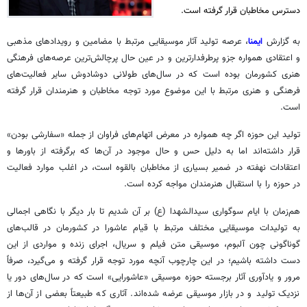
دسترس مخاطبان قرار گرفته است.
به گزارش
ایمنا
، عرصه تولید آثار موسیقایی مرتبط با مضامین و رویدادهای مذهبی
و اعتقادی همواره
جزو
پرطرفدارترین و در عین حال
پرچالش‌ترین
عرصه‌های فرهنگی
هنری کشورمان بوده است که در سال‌های طولانی دوشادوش سایر فعالیت‌های
فرهنگی و هنری مرتبط با این موضوع مورد توجه مخاطبان و هنرمندان قرار گرفته
است.
تولید این حوزه اگر چه همواره در معرض اتهام‌های فراوان از جمله «سفارشی بودن»
قرار داشته‌اند اما به دلیل حس و حال موجود در آن‌ها که برگرفته از باورها و
اعتقادات نهفته در ضمیر بسیاری از مخاطبان بالقوه است، در اغلب موارد فعالیت
در حوزه را با استقبال هنرمندان مواجه کرده است.
هم‌زمان با ایام سوگواری سیدالشهدا (
ع)
بر آن شدیم تا بار دیگر با نگاهی اجمالی
به تولیدات موسیقایی مختلف مرتبط با قیام عاشورا در کشورمان در قالب‌های
گوناگونی چون آلبوم، موسیقی متن فیلم و سریال، اجرای زنده و مواردی از این
دست داشته باشیم؛ در این چارچوب آنچه مورد توجه قرار گرفته و می‌گیرد، صرفاً
مرور و یادآوری آثار برجسته حوزه موسیقی «عاشورایی» است که در سال‌های دور یا
نزدیک تولید و در بازار موسیقی عرضه شده‌اند. آثاری که طبیعتاً بعضی از آن‌ها از