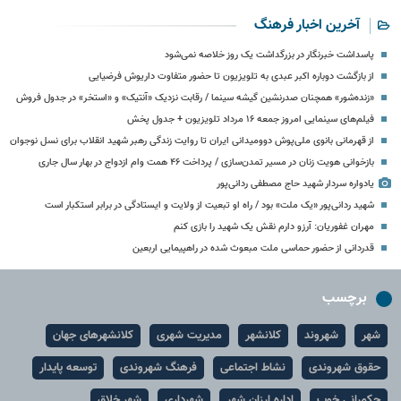
آخرین اخبار فرهنگ
پاسداشت خبرنگار در بزرگداشت یک روز خلاصه نمی‌شود
از بازگشت دوباره اکبر عبدی به تلویزیون تا حضور متفاوت داریوش فرضیایی
«زنده‌شور» همچنان صدرنشین گیشه سینما / رقابت نزدیک «آنتیک» و «استخر» در جدول فروش
فیلم‌های سینمایی امروز جمعه ۱۶ مرداد تلویزیون + جدول پخش
از قهرمانی بانوی ملی‌پوش دوومیدانی ایران تا روایت زندگی رهبر شهید انقلاب برای نسل نوجوان
بازخوانی هویت زنان در مسیر تمدن‌سازی / پرداخت ۴۶ همت وام ازدواج در بهار سال جاری
یادواره سردار شهید حاج مصطفی ردانی‌پور
شهید ردانی‌پور «یک ملت» بود / راه او تبعیت از ولایت و ایستادگی در برابر استکبار است
مهران غفوریان: آرزو دارم نقش یک شهید را بازی کنم
قدردانی از حضور حماسی ملت مبعوث شده در راهپیمایی اربعین
برچسب
شهر
شهروند
کلانشهر
مدیریت شهری
کلانشهرهای جهان
حقوق شهروندی
نشاط اجتماعی
فرهنگ شهروندی
توسعه پایدار
حکمرانی خوب
اداره ارزان شهر
شهرداری
شهر خلاق