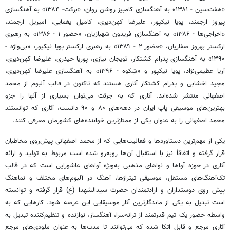
«هفت‌سین - ۱۳۸۱» به آهنگسازی کامبیز روشن روان، «برکت- ۱۳۸۴» به آهنگسازی
پیروز ارجمند، پویا نیکپور، علیرضا کهن‌دیری، کامیل یغمایی،
امیریل
ارجمند،
«اخراجی‌
ها
- ۱۳۸۶» به آهنگسازی فریدون شهبازیان، «حضور ۱ - ۱۳۸۶» به رهبری
ارکستر بهروز صفاریان، «حضور ۲ - ۱۳۸۹» به رهبری ارکستر پویا نیکپور، «بی‌واژه -
۱۳۹۰» به آهنگسازی پدرام کشتکار،
تویجان
نیازی، پوریا حیدری، علیرضا کهن‌دیری،
آریا عظیمی‌نژاد، پویا نیکپور و «شِکوه - ۱۳۹۶» به آهنگسازی علیرضا کهن‌دیری،
مجید
اخشابی
و پدرام کشتکار آثاری هستند که تاکنون در قالب آلبوم از محمد
اصفهانی منتشر شده‌اند. آثاری که به
جرئت
می‌توان بسیاری از آنها را
جزو
بهترین‌های موسیقی پاپ ایران در دهه‌های ۸۰ و ۹۰ دانست، آثاری که توانستند
محمد اصفهانی را به عنوان یکی از ممتازترین خواننده‌های کشورمان معرفی کنند.
یکی از مهم‌ترین دستاوردها و فعالیت‌هایی که از محمد اصفهانی پیش‌روی مخاطبان
قرار گرفته و اتفاقاً نیز با استقبال آن‌ها روبه‌رو شده است مربوط به تولید و ارائه
آثاری در حوزه آواها و نواهای مذهبی به‌ویژه آواهای عاشورایی است که در قالب
تک‌آهنگ‌های مستقل، موسیقی تیتراژها، آهنگ در آلبوم‌های مختلف و نماهنگ
پیش روی دوستداران و ارادتمندان حضرت سیدالشهدا (
ع)
قرار گرفته و توانسته
است تبدیل به یکی از ماندگارترین آثار موسیقایی این عرصه شود. کارهایی که به
واسطه حضور یک تیم قدرتمند از ترانه‌سرا، آهنگساز، نوازنده و تنظیم‌کننده تبدیل به
آثاری مرجع و قابل اتکا شده که می‌توانند تا مدت‌ها به عنوان ملودی‌های مرجع