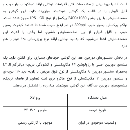
است که با بهره بردن از مشخصات فنی قدرتمند، توانایی ارائه عملکرد بسیار خوب و
قابل قبولی را در قالب یک گوشی هوشمند میان‌رده دارد. این گوشی به
صفحه‌نمایشی با رزولوشن 1080×2400 پیکسل از نوع IPS LCD مجهز شده است.
تراکم پیکسلی بسیار خوب 399ppi در هر اینچ سبب شده تا شاهد کیفیت بسیار
خوب و قابل قبولی از این صفحه‌نمایش باشیم. اما وقتی با قدرت این
صفحه‌نمایش آشنا می‌شوید که بدانید توانایی ارائه نرخ بروزرسانی ۱۲۰ هرتز را هم
دارد.
در بخش سنسورهای دوربین هم این گوشی حرف‌های بسیاری برای گفتن دارد. یک
سنسور دوربین اصلی با رزولوشن ۶۴ مگاپیکسلی و گشودگی دریچه دیافراگم f/1.8
به‌همراه سنسور دوربین ۸ مگاپیکسلی از نوع فوق عریض با زاویه دید ۱۲۰ درجه‌ای
و سنسور دوربین ۲ مگاپیکسلی از نوع ماکرو برای ثبت تصاویر از فاصله نزدیک،
سنسورهای دوربین سه‌گانه این گوشی هوشمند میان‌رده را تشکیل می‌دهند.
مدل دستگاه
X3 پرو
تاریخ عرضه
۲۴ مارس ۲۰۲۱
وضعیت موجودی در ایران
موجود با گارانتی رسمی