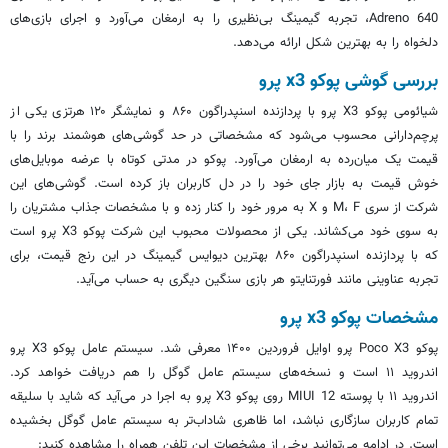
Adreno 640، تجربه گیمینگ بی‌نظیری را به ارمغان می‌آورد و اجرای بازی‌های
دلخواه را به بهترین شکل ارائه می‌دهد.
بررسی گوشی پوکو x3 پرو
شیائومی پوکو X3 پرو با پردازنده اسنپدراگون ۸۶۰ و نمایشگر ۱۲۰ هرتزی یکی از
پرچم‌دارانی محسوب می‌شود که مشخصاتی در حد گوشی‌های هوشمند برند را با
قیمت یک میان‌رده به ارمغان می‌آورد. پوکو در مدتی کوتاه با عرضه موبایل‌های
خوش قیمت به بازار جای خود را در دل کاربران باز کرده است. گوشی‌های این
شرکت از سری M، F و X به مرور خود را کنار زده و با مشخصات جذاب مشتریان را
به سوی خود می‌کشاند. یکی از محصولات محبوب این شرکت پوکو X3 پرو است
که با پردازنده اسنپدراگون ۸۶۰ بهترین دیوایس گیمینگ در این رنج قیمت، برای
تجربه عناوینی مانند
فورتنایتو
هر بازی سنگین دیگری به حساب می‌آید.
مشخصات پوکو x3 پرو
پوکو Poco X3 پرو اوایل فروردین ۱۴۰۰ معرفی شد. سیستم عامل پوکو X3 پرو
اندروید ۱۱ است و نسخه‌های سیستم عامل گوگل را هم دریافت خواهد کرد.
اندروید ۱۱ با پوسته MIUI 12 روی پوکو X3 پرو به اجرا در می‌آید که شاید با سلیقه
تمام کاربران سازگاری نباشد، اما ظاهری شاداب‌تر به سیستم عامل گوگل بخشیده
است. در ادامه می‌توانید برخی از مشخصات این تلفن همراه را مشاهده کنید: