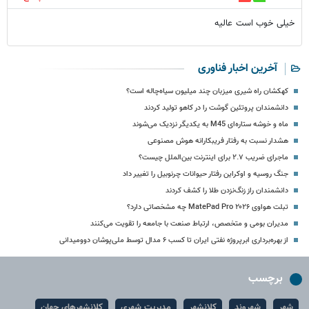
خیلی خوب است عالیه
آخرین اخبار فناوری
کهکشان راه شیری میزبان چند میلیون سیاه‌چاله است؟
دانشمندان پروتئین گوشت را در کاهو تولید کردند
ماه و خوشه ستاره‌ای M45 به یکدیگر نزدیک می‏‌شوند
هشدار نسبت به رفتار فریبکارانه هوش مصنوعی
ماجرای ضریب ۲.۷ برای اینترنت بین‌الملل چیست؟
جنگ روسیه و اوکراین رفتار حیوانات چرنوبیل را تغییر داد
دانشمندان راز زنگ‌نزدن طلا را کشف کردند
تبلت هواوی MatePad Pro ۲۰۲۶ چه مشخصاتی دارد؟
مدیران بومی و متخصص، ارتباط صنعت با جامعه را تقویت می‌کنند
از بهره‌برداری ابرپروژه نفتی ایران تا کسب ۶ مدال توسط ملی‌پوشان دوومیدانی
برچسب
شهر
شهروند
کلانشهر
مدیریت شهری
کلانشهرهای جهان