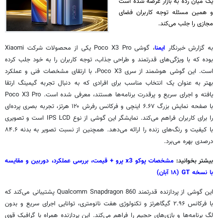
یک میان رده به بازار عرضه شده است
و همین مسئله توجه کاربران فضای
مجازی را جلب می‌کند.
به گزارش خبرنگار
ایمنا
، گوشی Poco X3 Pro یکی از محصولات شرکت Xiaomi
بوده که با ویژگی‌های قدرتمند و طراحی جذاب، توجه کاربران را به خود جلب کرده
است. این گوشی هوشمند از سری Poco X3، با ارتقای مشخصات فنی و عملکرد
بهتر به عنوان یک انتخاب مناسب برای افرادی که به دنبال تجربه گیمینگ ارتقا
یافته و اجرای سریع و پرقدرت برنامه‌ها هستند، معرفی شده است. Poco X3 Pro
با صفحه نمایش بزرگ ۶.۶۷ اینچی و فرکانس رفرش ۱۲۰ هرتز، تجربه بصری پرده‌ای
را برای کاربران فراهم می‌کند. نمایشگر این گوشی از نوع IPS LCD است و تصویری
با کیفیت و رنگ‌های زنده را ارائه می‌دهد. همچنین از نسبت تصویر به بدنه ۸۴.۶
درصدی بهره می‌برد.
بیشتر بخوانید:
مشخصات پوکو x3 پرو + قیمت، بررسی عملکرد، دوربین و مقایسه
با نسخه GT (۱۸ آبان)
این گوشی از پردازنده قدرتمند Qualcomm Snapdragon 860 پشتیبانی می‌کند که
با فرکانس ۲.۹۶ گیگاهرتز و تکنولوژی هفت نانومتری، توانایی اجرای سریع و بدون
لگ برنامه‌ها و بازی‌های حجیم را فراهم می‌کند. این پردازنده همراه با گرافیک قوی