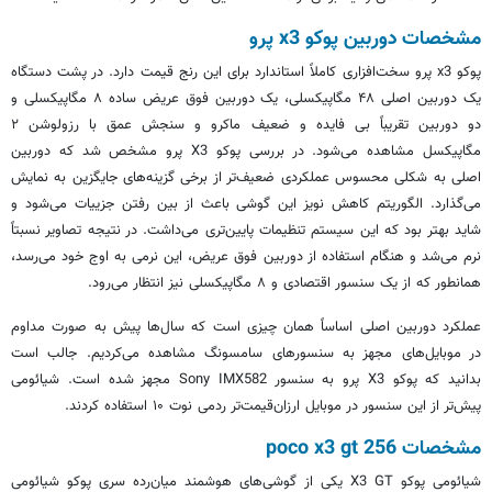
مشخصات دوربین پوکو x3 پرو
پوکو x3 پرو سخت‌افزاری کاملاً استاندارد برای این رنج قیمت دارد. در پشت دستگاه
یک دوربین اصلی ۴۸ مگاپیکسلی، یک دوربین فوق عریض ساده ۸ مگاپیکسلی و
دو دوربین تقریباً بی فایده و ضعیف ماکرو و سنجش عمق با رزولوشن ۲
مگاپیکسل مشاهده می‌شود. در بررسی پوکو X3 پرو مشخص شد که دوربین
اصلی به شکلی محسوس عملکردی ضعیف‌تر از برخی گزینه‌های جایگزین به نمایش
می‌گذارد. الگوریتم کاهش نویز این گوشی باعث از بین رفتن جزییات می‌شود و
شاید بهتر بود که این سیستم تنظیمات پایین‌تری می‌داشت. در نتیجه تصاویر نسبتاً
نرم می‌شد و هنگام استفاده از دوربین فوق عریض، این نرمی به اوج خود می‌رسد،
همانطور که از یک سنسور اقتصادی و ۸ مگاپیکسلی نیز انتظار می‌رود.
عملکرد دوربین اصلی اساساً همان چیزی است که سال‌ها پیش به صورت مداوم
در موبایل‌های مجهز به سنسورهای سامسونگ مشاهده می‌کردیم. جالب است
بدانید که پوکو X3 پرو به سنسور Sony IMX582 مجهز شده است. شیائومی
پیش‌تر از این سنسور در موبایل ارزان‌قیمت‌تر ردمی نوت ۱۰ استفاده کردند.
مشخصات poco x3 gt 256
شیائومی پوکو X3 GT یکی از گوشی‌های هوشمند میان‌رده سری پوکو شیائومی