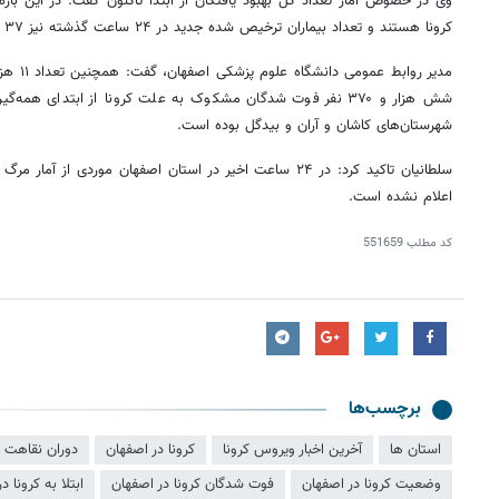
وی در خصوص آمار تعداد کل بهبود یافتگان از ابتدا تاکنون گفت: در این بازه زمانی ۱۲۸
کرونا هستند و تعداد بیماران ترخیص شده جدید در
۲۴
ساعت گذشته نیز
۳۷
ن
مدیر روابط عمومی دانشگاه علوم پزشکی اصفهان، گفت: همچنین تعداد
۱۱
هزار
شش هزار و ۳۷۰ نفر فوت شدگان مشکوک به علت کرونا از ابتدای ه
شهرستان‌های کاشان و آران و بیدگل بوده است.
سلطانیان تاکید کرد: در
۲۴
ساعت اخیر در استان اصفهان موردی از آمار مرگ 
اعلام نشده است.
کد مطلب
551659
برچسب‌ها
استان ها
آخرین اخبار ویروس کرونا
کرونا در اصفهان
دوران نقاهت
وضعیت کرونا در اصفهان
فوت شدگان کرونا در اصفهان
ابتلا به کرونا د