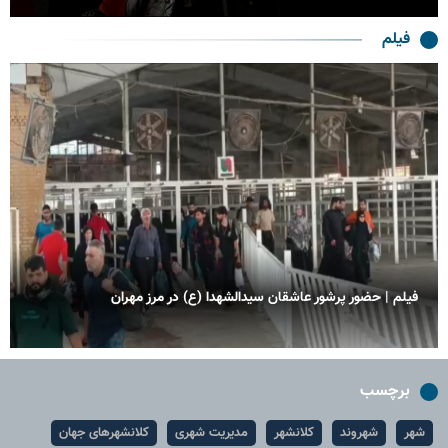
فیلم
فیلم| موج عاشقی در مرز چذابه؛ زائران اربعین در مسیر کربلا
برچسب
شهر
شهروند
کلانشهر
مدیریت شهری
کلانشهرهای جهان