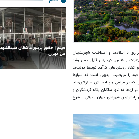
فیلم
ضور پرشور عاشقان سیدالشهدا (ع) در
فیلم| موج عاشقی در مرز چذابه؛ زائرا
وز با انتقادها و اعتراضات شهرنشینان
ن
مسیر کربلا
نترنت و فناوری دیجیتال قابل حمل رشد
 اتخاذ رویکردهای کارآمد توسط دولت‌ها
ود را می‌طلبند. بدیهی است که شرایط
 در طراحی و پیاده‌سازی استراتژی‌های
 آن‌ها نه تنها ساکنان بلکه گردشگران و
ی پایدارترین شهرهای جهان معرفی و شرح