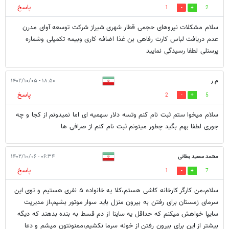
پاسخ
1
2
سلام مشکلات نیروهای حجمی قطار شهری شیراز شرکت توسعه آوای مدرن
عدم دریافت لباس کارت رفاهی بن غذا اضافه کاری وبیمه تکمیلی وشماره
پرسنلی لطفا رسیدگی نمایید
م ر
۱۸:۵۰ - ۱۴۰۲/۱۰/۰۵
پاسخ
2
5
سلام میخوا ستم ثبت نام کنم وتسه دلار سهمیه ای اما نمیدونم از کجا و چه
جوری لطفا بهم بگید چطور میتونم ثبت نام کنم از صرافی ها
محمد سعید بطانی
۰۶:۳۴ - ۱۴۰۲/۱۰/۰۶
پاسخ
1
7
سلام،من کارگر کارخانه کاشی هستم،کلا یه خانواده ۵ نفری هستیم و توی این
سرمای زمستان برای رفتن به بیرون منزل باید سوار موتور بشیم،از مدیریت
سایپا خواهش میکنم که حداقل یه ساینا از دم قسط به بنده بدهند که دیگه
بیشتر از این برای بیرون رفتن از خونه سرما نکشیم،ممنونتون میشم و دعا