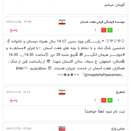
گویتان میشم
موسسه فرهنگی قرانی هفت اسمان
۲۲:۴۸ - ۱۴۰۲/۱۰/۲۵
پاسخ
3
1
🎈🎊🎈🎊🎈 📌رایــــــــــــگان ویژه سنین 7تا 14 سال همراه دوستان و خانواده ✌️
ششمین جُنگ شاد و با نشاط با بچه های هفت آسمان ✨با اجرای #مسابقـــــه و
#جوایـــــــــز هیجان انگیــــــــــز 🎁 ⏳پنج شنبه 28 دی ⏰ساعت: 14:30__: 16:30
🎪مکان: اصفهان. خ سجاد. سالن گلستان شهدا. 😎 از یکساعت قبل از جنگ ،
همکاران هفت آسمان در خدمت عزیزان هستند. 😍 منتظرتونیم ✨𝐉𝐨𝐢𝐧↴
『@majalehaftaaseman』 ┅✧❁☀️❁✧┅
شاهرخ
۱۶:۰۹ - ۱۴۰۲/۱۱/۰۹
پاسخ
2
4
ثبت نام شود لطفاً خواهشاً
عباس زارع
۲۲:۵۶ - ۱۴۰۲/۱۱/۲۶