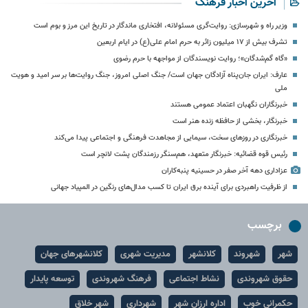
آخرین اخبار فرهنگ
وزیر راه و شهرسازی: روایت‌گری مسئولانه، افتخاری ماندگار در تاریخ این مرز و بوم است
تشرف بیش از ۱۷ میلیون زائر به حرم امام علی(ع) در ایام اربعین
«گاه گم‌شدگان»؛ روایت نویسندگان از مواجهه با حرم رضوی
عارف: ایران جان‌پناه آزادگان جهان است/ جنگ اصلی امروز، جنگ روایت‌ها بر سر امید و هویت
ملی
خبرنگاران نگهبان اعتماد عمومی هستند
خبرنگار، بخشی از حافظه‌ زنده‌ هنر است
خبرنگاری در روزهای سخت، سیمایی از مجاهدت فرهنگی و اجتماعی پیدا می‌کند
رئیس قوه قضائیه: خبرنگار متعهد، هم‌سنگر رزمندگان پشت لانچر است
عزاداری دهه آخر صفر در حسینیه پنبه‌کاران
از ظرفیت راهبردی برای آینده برق ایران تا کسب مدال‌های رنگین در المپیاد جهانی
برچسب
شهر
شهروند
کلانشهر
مدیریت شهری
کلانشهرهای جهان
حقوق شهروندی
نشاط اجتماعی
فرهنگ شهروندی
توسعه پایدار
حکمرانی خوب
اداره ارزان شهر
شهرداری
شهر خلاق