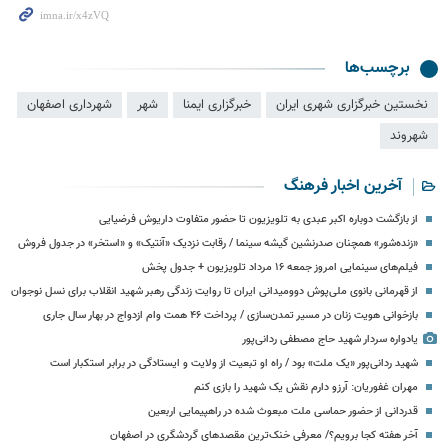
برچسب‌ها
نخستین خبرگزاری شهری ایران
خبرگزاری ایمنا
شهر
شهرداری اصفهان
شهروند
آخرین اخبار فرهنگ
از بازگشت دوباره اکبر عبدی به تلویزیون تا حضور متفاوت داریوش فرضیایی
«زنده‌شور» همچنان صدرنشین گیشه سینما / رقابت نزدیک «آنتیک» و «استخر» در جدول فروش
فیلم‌های سینمایی امروز جمعه ۱۶ مرداد تلویزیون + جدول پخش
از قهرمانی بانوی ملی‌پوش دوومیدانی ایران تا روایت زندگی رهبر شهید انقلاب برای نسل نوجوان
بازخوانی هویت زنان در مسیر تمدن‌سازی / پرداخت ۴۶ همت وام ازدواج در بهار سال جاری
یادواره سردار شهید حاج مصطفی ردانی‌پور
شهید ردانی‌پور «یک ملت» بود / راه او تبعیت از ولایت و ایستادگی در برابر استکبار است
مهران غفوریان: آرزو دارم نقش یک شهید را بازی کنم
قدردانی از حضور حماسی ملت مبعوث شده در راهپیمایی اربعین
آخر هفته کجا برویم؟/ معرفی خنک‌ترین مقصدهای گردشگری در اصفهان