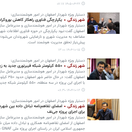
۱۴۰۵-۰۴-۲۲ ۰۷:۱۷
دستیار ویژه شهردار اصفهان در امور هوشمندسازی:
شهر زندگی
یکپارچگی فناوری راهکار کاهش بوروکر
دستیار ویژه شهردار در امور هوشمندسازی و مدیرعامل سازم
اصفهان گفت:نبود یکپارچگی در حوزه فناوری اطلاعات شهر
مضاعف به مدیریت شهری و نارضایتی شهروندان می‌شود؛ ح
پیش‌نیاز تحقق مدیریت هوشمند است.
۱۴۰۴-۱۰-۱۵ ۱۳:۰۰
دستیار ویژه شهردار اصفهان در امور هوشمندسازی:
شهر زندگی
۵۵۰ کیلومتر شبکه فیبرنوری جدید به زیرساخت ارتباطی اصفهان اضافه می‌شود
دستیار ویژه شهردار در امور هوشمندسازی و مدیرعامل سازم
اصفهان گفت:
با اجرای این پروژه در سه منطقه، ۵۵۰ کیلومتر شبکه جدید به ظرفیت موجود اضافه خواهد شد.
۱۴۰۴-۱۰-۱۲ ۰۸:۳۰
دستیار ویژه شهردار اصفهان در امور هوشمندسازی:
شهر زندگی
امضای تفاهم‌نامه تبادل داده بین شه
برای اجرای پروژه جی‌نف
دستیار ویژه شهردار در امور هوشمندسازی و مدیرعامل سازم
اصفهان از امضای تفاهم‌نامه همکاری و تبادل داده میا
جمهوری اسلامی ایران در راستای اجرای پروژه ملی GNAF خبر داد.