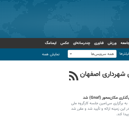
امعه
ورزش
فناوری
چندرسانه‌ای
عکس
ایمنامگ
یلترها
همه سرویس‌ها
نمایش همه
ی شهرداری اصفهان
مکان‌محور (Gnaf) شد
 به برگزاری سی‌امین جلسه کارگروه ملی
این زمینه ارائه و تأیید شد و مقرر شد
دا کند.